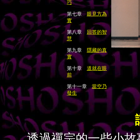
巧
第七章
眼見方為
實
第八章
回答的智
慧
第九章
隱藏的真
實
第十章
道就在眼
前
第十一章
當空乃
發生
透過禪宗的一些小故事