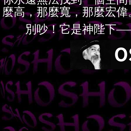
麼高，那麼寬，那麼宏偉
別吵！它是神陛下——