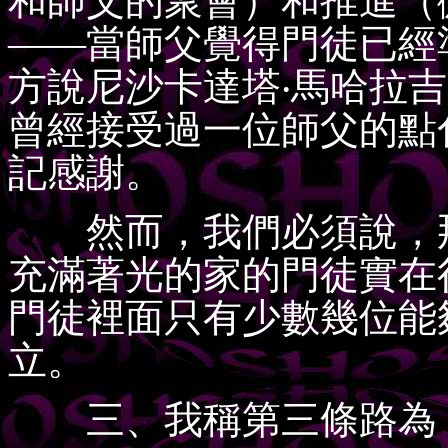
和師父的聚會）和推進（
——當師父覺得門徒已經
方說尼沙卡達塔‧馬哈拉
曾經接受過一位師父的點
記感謝。
然而，我們必須說，那
充滿著光的家的門徒實在
門徒裡面只有少數幾位能
立。
三、我稱第三條路為 