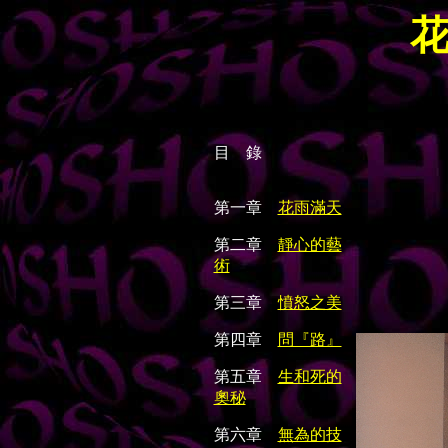
目 錄
第一章
花雨滿天
第二章
靜心的藝
術
第三章
憤怒之美
第四章
問『路』
第五章
生和死的
奧秘
第六章
無為的技