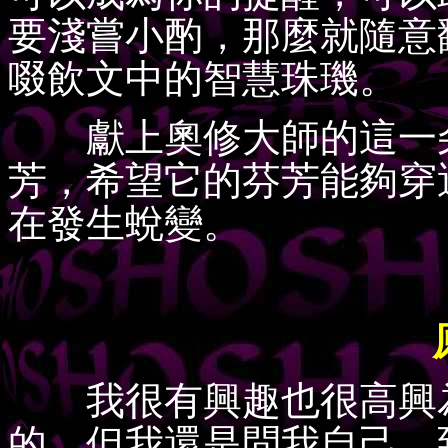
要淺嘗小酌，那麼就隨意
啜飲文中的智慧珠璣。
獻上奧修大師的這一朵
芳，希望它的芬芳能夠穿
在發生蛻變。
我很有興趣也很高興為
的，但我還是問我自己，