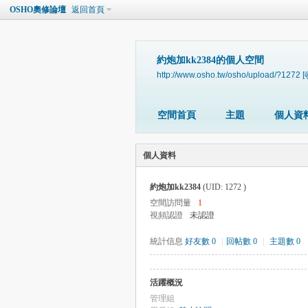
OSHO奧修論壇
返回首頁
約炮加kk2384的個人空間
http://www.osho.tw/osho/upload/?1272
[
空間首頁
主題
個人資
個人資料
約炮加kk2384
(UID: 1272 )
空間訪問量
1
視頻認證
未認證
統計信息
好友數 0
|
回帖數 0
|
主題數 0
活躍概況
管理組