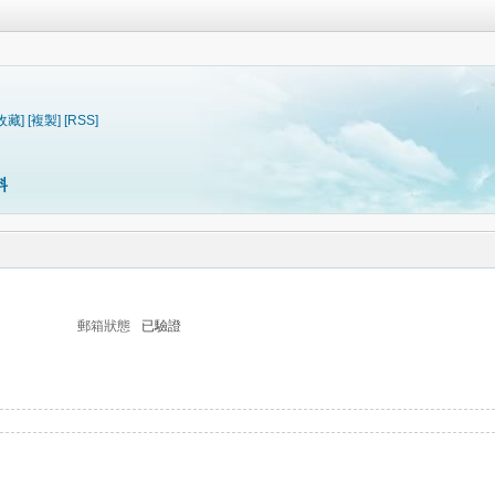
收藏]
[複製]
[RSS]
料
郵箱狀態
已驗證