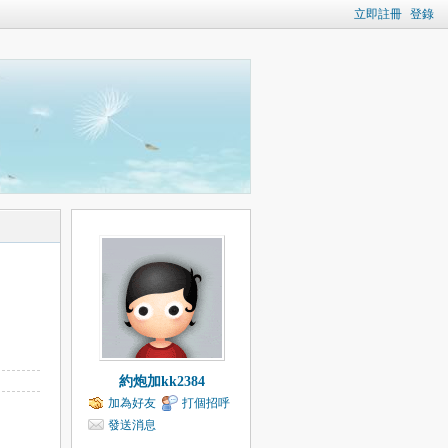
立即註冊
登錄
約炮加kk2384
加為好友
打個招呼
發送消息