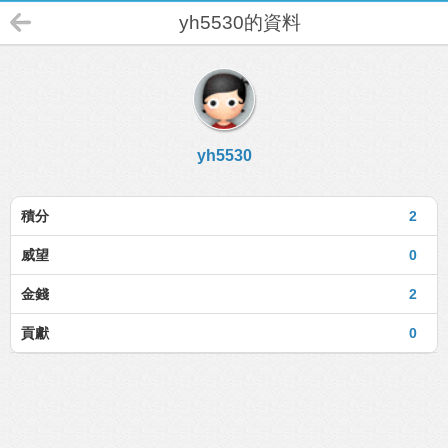
yh5530的資料
yh5530
積分
2
威望
0
金錢
2
貢獻
0