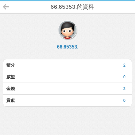
66.65353.的資料
66.65353.
積分
2
威望
0
金錢
2
貢獻
0