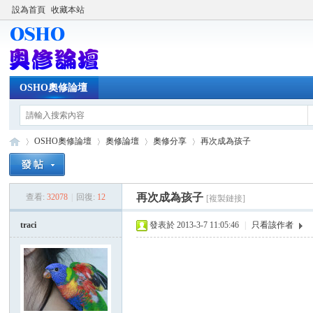
設為首頁
收藏本站
OSHO奧修論壇
OSHO奧修論壇
奧修論壇
奧修分享
再次成為孩子
再次成為孩子
查看:
32078
|
回復:
12
[複製鏈接]
OS
»
›
›
›
traci
發表於 2013-3-7 11:05:46
|
只看該作者