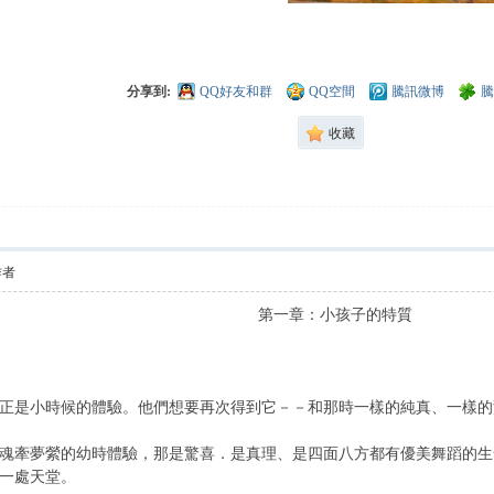
分享到:
QQ好友和群
QQ空間
騰訊微博
騰
收藏
作者
第一章：小孩子的特質
是小時候的體驗。他們想要再次得到它－－和那時一樣的純真、一樣的
牽夢縈的幼時體驗，那是驚喜．是真理、是四面八方都有優美舞蹈的生
一處天堂。