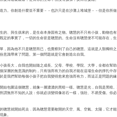
力。你創造什麼並不重要－－也許只是在沙灘上堆城堡－－但是你所做
的、與生俱來的，是生命本身固有之物。聰慧的不只有小孩，動物也有
既定的事實了，一切的生命皆是聰慧的。生命沒有聰慧便不可能存在，生
，因為他不只是聰慧而已，也覺察到了自己的聰慧。這就是人類獨特之
份意識帶來了問題。第一個問題就是它會創造出自我。
孩長大，自我也開始隨之成長。父母、學校、學院、大學，全都在幫助
個深層的無意識的制約，只有強而有力的自我才能在這場生命的掙扎中存
於是我們幫助每個小孩子把自我變得愈來愈強而有力，而這正是問題的緣
始包圍這個聰慧，就像一層濃濃的黑暗一樣。聰慧是光，自我是黑暗。
所謂無所不知的人說：你就必須變得像岩石一樣，強壯、不易受傷。你必
聰慧就開始死去．因為聰慧需要敞開的天空、風、空氣、太陽，它才能
現象。