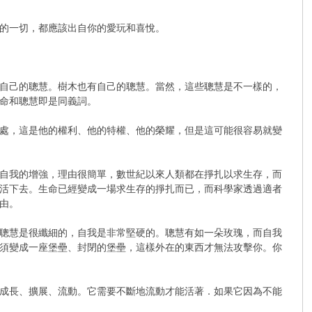
的一切，都應該出自你的愛玩和喜悅。
自己的聰慧。樹木也有自己的聰慧。當然，這些聰慧是不一樣的，
命和聰慧即是同義詞。
處，這是他的權利、他的特權、他的榮耀，但是這可能很容易就變
自我的增強，理由很簡單，數世紀以來人類都在掙扎以求生存，而
活下去。生命已經變成一場求生存的掙扎而已，而科學家透過適者
由。
聰慧是很纖細的，自我是非常堅硬的。聰慧有如一朵玫瑰，而自我
須變成一座堡壘、封閉的堡壘，這樣外在的東西才無法攻擊你。你
成長、擴展、流動。它需要不斷地流動才能活著．如果它因為不能