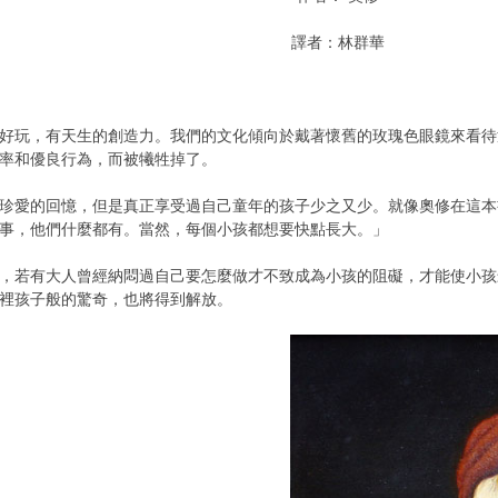
譯者：林群華
玩，有天生的創造力。我們的文化傾向於戴著懷舊的玫瑰色眼鏡來看待
率和優良行為，而被犧牲掉了。
愛的回憶，但是真正享受過自己童年的孩子少之又少。就像奧修在這本
事，他們什麼都有。當然，每個小孩都想要快點長大。」
若有大人曾經納悶過自己要怎麼做才不致成為小孩的阻礙，才能使小孩
裡孩子般的驚奇，也將得到解放。