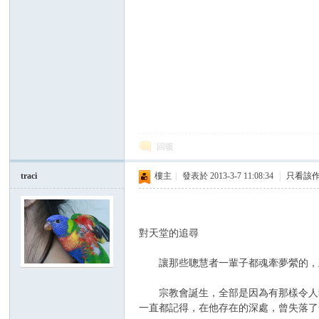
壇
回復
traci
樓主
|
發表於 2013-3-7 11:08:34
|
只看該
對天堂的追尋
讓那些聰慧者一輩子都魂牽夢縈的，正
宗教會誕生，全部是因為有那樣令人魂
一直都記得，在他存在的深處，曾失落了