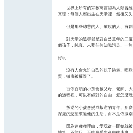
世界上所有的宗教寓言認為人類曾經住
真理：每個人都出生在天堂裡，然後又失
但是那些聰慧的人、敏銳的人、有創造
對天堂的追尋就是對自己童年的二度追
個孩子，純真、未受任何知識污染、一無
好玩
沒有人會允許自己的孩子跳舞、唱歌、
質，徹底被摧毀了。
百依百順的小孩會被父母、老師、大家
的過程裡，可以有絕對的自由，愛怎麼玩
叛逆的小孩會變成叛逆的青年。那麼你
深處的慾望來過他的生活，而不是依據別
因為這種種理由，愛玩從一開始就被鎮
地笑，不能玩，不能享受生命中的小事。