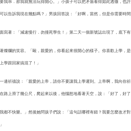
要我乖．那我就無法玩得開心。」小孩子可以把矛盾看得如此透徹，也許
以告訴我現在幾點嗎？」男孩回答說：「好啊，當然，但是你需要時間
寫著：「減速慢行．勿撞死學生！」第二天一個新號誌出現了，底下有
燦爛的笑容。「毆，親愛的，你看起來很開心的樣子。你喜歡上學，是
上學跟回家搞混了！」
邊祈禱說：「親愛的上帝，請你不要讓我上學遲到。上帝啊，我向你祈
路上滑了幾公尺，爬起來以後，他惱怒地看著天空，說：「好了，好了
都不快樂。」然後她問孩子們說：「這句話哪裡有錯？我要怎麼改才對
」