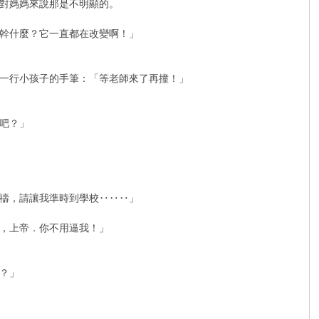
對媽媽來說那是不明顯的。
幹什麼？它一直都在改變啊！」
一行小孩子的手筆：「等老師來了再撞！」
吧？」
禱，請讓我準時到學校‥‥‥」
，上帝．你不用逼我！」
？」