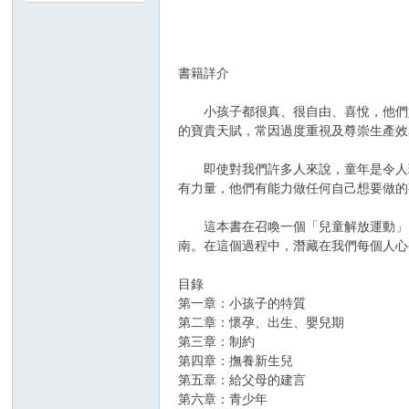
H
書籍詳介
小孩子都很真、很自由、喜悅，他們好
的寶貴天賦，常因過度重視及尊崇生產效
即使對我們許多人來說，童年是令人珍
有力量，他們有能力做任何自己想要做的
O
這本書在召喚一個「兒童解放運動」，
南。在這個過程中，潛藏在我們每個人心
目錄
第一章：小孩子的特質
第二章：懷孕、出生、嬰兒期
第三章：制約
第四章：撫養新生兒
第五章：給父母的建言
第六章：青少年
奧