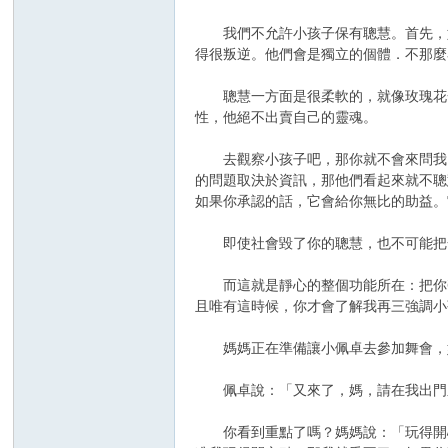
我們不允許小孩子保有聰慧。首先，如
得很叛逆。他們會是獨立的個體．不那麼
聰慧一方面是很柔軟的，就像玫瑰花一
性，他絕不出賣自己的靈魂。
去觀察小孩子吧，那你就不會來問我了
的問題取決於資訊，那他們看起來就不聰
如果你承認的話，它會給你無比的助益。
即使社會毀了你的聰慧，也不可能把全
而這就是靜心的整個功能所在：把你帶
且唯有這時候，你才會了解我再三強調小
媽媽正在準備讓小佩卓去參加舞會，她
佩卓說：「又來了，媽，請在我出門
你看到重點了嗎？媽媽說：「玩得開心