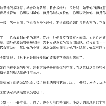
果他們很聰慧，就會沒有防禦，將會很纖細、很敞開。如果他們很聰慧
容易被脅迫。你可以消減他，但是你無法奴役他。你可以毀掉他，但是你
樣，另一方面，它也有自身的韌性。不過這樣的韌性是很含蓄的，它並
－－你會看到他們的聰慧。沒錯，他們並沒有豐富的學識。如果你想要
慧。問他們和知識毫無關聯、需要立即反應的實在問題吧。然後看看－－
它會幫助你、幫助你的小孩，因為如果你能看到他們的聰慧，你就可以從
部毀掉，那只不過是用許多層的資訊把它掩蓋起來罷了。
向內在更深的地方。這個方法是去挖掘你的存在，直到你找到自身智性
孩子真的很聰慧是什麼意思。
梳完了他的頭髮以後，拉了拉他的襯衫衣領，說：「去吧，兒子，玩得
之前決定你到底要我怎麼樣！」
點‥‥‥要乖喔。」得了。你不可能同時做到。小孩子的回應真的非常