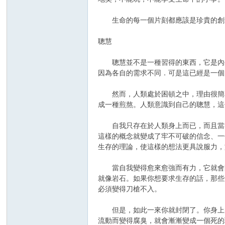
生命的每一個片刻都應該是珍貴的創造
聰慧
聰慧並不是一種習得的東西，它是內生
因為各自的需求不同．可是這已經是一個
然而，人類處於困頓之中，理由很簡單
成一種煎熬。人類意識到自己的聰慧，這
自我只存在於人類身上而已，而且當小
這樣的概念就變成了牢不可破的信念、一
生存的理論，使這樣的想法更具說服力，
當自我變得愈來愈強而有力，它就會開
就像岩石。如果你想要求生存的話，那些
必須變得刀槍不入。
但是，如此一來你就封閉了。你身上的
流動而變得腐臭，就會漸漸變成一個死的