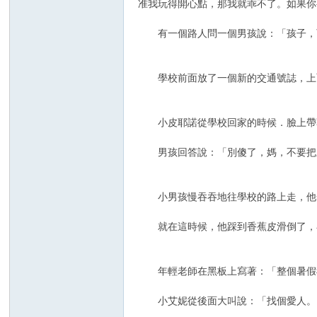
准我玩得開心點，那我就乖不了。如果你
有一個路人問一個男孩說：「孩子，可
學校前面放了一個新的交通號誌，上面
小皮耶諾從學校回家的時候．臉上帶著
男孩回答說：「別傻了，媽，不要把
小男孩慢吞吞地往學校的路上走，他一
就在這時候，他踩到香蕉皮滑倒了，在
年輕老師在黑板上寫著：「整個暑假我
小艾妮從後面大叫說：「找個愛人。