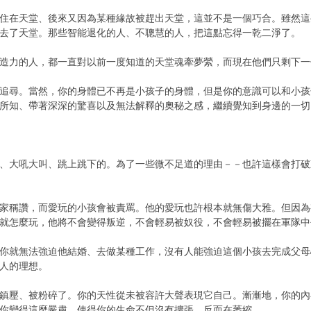
在天堂、後來又因為某種緣故被趕出天堂，這並不是一個巧合。雖然這
去了天堂。那些智能退化的人、不聰慧的人，把這點忘得一乾二淨了。
力的人，都一直對以前一度知道的天堂魂牽夢縈，而現在他們只剩下一
尋。當然，你的身體已不再是小孩子的身體，但是你的意識可以和小孩
所知、帶著深深的驚喜以及無法解釋的奧秘之感，繼續覺知到身邊的一切
大吼大叫、跳上跳下的。為了一些微不足道的理由－－也許這樣會打破
稱讚，而愛玩的小孩會被責罵。他的愛玩也許根本就無傷大雅。但因為
就怎麼玩，他將不會變得叛逆，不會輕易被奴役，不會輕易被擺在軍隊中
就無法強迫他結婚、去做某種工作，沒有人能強迫這個小孩去完成父母
人的理想。
壓、被粉碎了。你的天性從未被容許大聲表現它自己。漸漸地，你的內
你變得這麼嚴肅，使得你的生命不但沒有擴張，反而在萎縮。