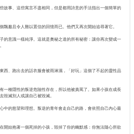
些故事、這些寓言不盡相同，但是都用詩意的手法指出一個簡單的
個飄邈且令人難以置信的回憶而已。他們又再次開始追尋著它。
子的意識一樣純淨。這就是奧秘之道的所有秘密：讓你再次變成一
。
東西、跑出去的話衣服會被雨淋濕，「好玩」這個了不起的靈性品
有一種隱性的叛逆危險性存在，所以他被責罵了。如果小孩在成長
去毀滅別人或讓自己被毀滅。
心中的慾望和理想。叛逆的青年會走自己的路，會依照自己內心最
在開始抱著一個死掉的小孩，毀掉了你的幽默感：你無法隨心所欲