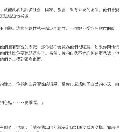
，就能夠看到許多社會、國家、教會、教育系統的虛假。他們會變
無法強迫他妥協。
不明顯。這樣的韌性就是叛逆的韌性、一種絕不妥協的態度的韌
他們擁有豐富的學識，那你就不會認為他們很聰慧。如果你問他們
他們遠比你要聰慧得多了。當然，你的自我不允許你這麼承認，但
他們身上學到很多東西。
的活水、你找到自身智性的噴泉。當你再度找到了自己的小孩，而
開心點‥‥‥要乖喔。」
有價值，他說：「請在我出門前就決定你到底要我怎麼樣。如果你