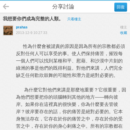
分享討論
回復
我想要你們成為完整的人類。
只看樓主
prahas
樓主
2013-12-9 10:27:33
收藏
性為什麼會被譴責的原因是因為所有的宗教都必須
反對任何人可以享受的事。使人們保持痛苦，摧毀每
一個人們可以找到某種和平、慰藉、和沙漠中片刻的
綠洲的事是他們的既得利益。對他們來講，人們完全
缺乏任何歡欣鼓舞的可能性和潛力是絕對必要的。
為什麼它對他們來講是那麼地重要？它很重要，因
為他們想要把你的頭腦轉到其他的地方——轉向彼
岸。如果你在這裡真的很快樂，你為什麼要去管彼
岸？彼岸要存在的話，你的痛苦是絕對必要的。它本
身無法存在，它存在於你的痛苦之中，存在於你的受
苦之中，存在於你的身心剌痛之中。所有的宗教都在