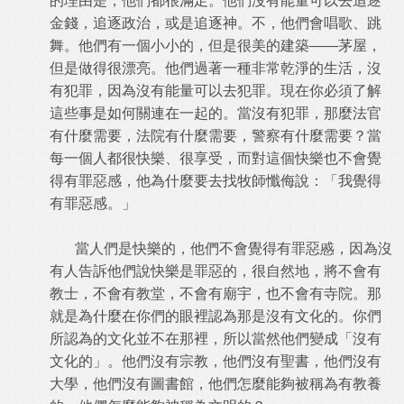
的理由是，他們都很滿足。他們沒有能量可以去追逐
金錢，追逐政治，或是追逐神。不，他們會唱歌、跳
舞。他們有一個小小的，但是很美的建築——茅屋，
但是做得很漂亮。他們過著一種非常乾淨的生活，沒
有犯罪，因為沒有能量可以去犯罪。現在你必須了解
這些事是如何關連在一起的。當沒有犯罪，那麼法官
有什麼需要，法院有什麼需要，警察有什麼需要？當
每一個人都很快樂、很享受，而對這個快樂也不會覺
得有罪惡感，他為什麼要去找牧師懺侮說：「我覺得
有罪惡感。」
當人們是快樂的，他們不會覺得有罪惡慼，因為沒
有人告訴他們說快樂是罪惡的，很自然地，將不會有
教士，不會有教堂，不會有廟宇，也不會有寺院。那
就是為什麼在你們的眼裡認為那是沒有文化的。你們
所認為的文化並不在那裡，所以當然他們變成「沒有
文化的」。他們沒有宗教，他們沒有聖書，他們沒有
大學，他們沒有圖書館，他們怎麼能夠被稱為有教養