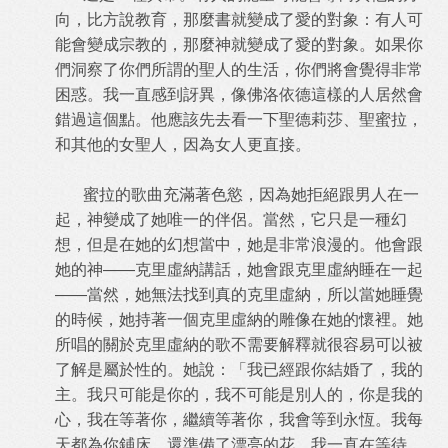
向，比方說教育，那麼書就變成了愛的對象：有人可
能會變成宗教的，那麼神就變成了愛的對象。如果你
們洞察了你們所謂的聖人的生活，你們將會覺得非常
困惑。我一直感到訝異，像佛洛依德這樣的人居然會
錯過這個點。他應該先去看一下聖德莉莎、聖蜜拉，
和其他的女聖人，因為女人更直接。
蜜拉的歌曲充滿著色慾，因為她拒絕跟男人在一
起，神變成了她唯一的伴侶。當然，它只是一種幻
想，但是在她的幻想當中，她是非常浪漫的。他會跟
她的神——克里虛納講話，她會跟克里虛納睡在一起
——當然，她無法找到真的克里虛納，所以當她睡覺
的時候，她持著一個克里虛納的雕像在她的懷裡。她
所唱的關於克里虛納的歌不需要解釋就很容易可以被
了解是屬於性的。她說：「我已經跟你結婚了，我的
主。我只可能是你的，我不可能是別人的，你是我的
心，我在等著你，繼續等著你，我會等到永恆。我每
天都為你鋪床，還準備了漂亮的花，我一直在等待，