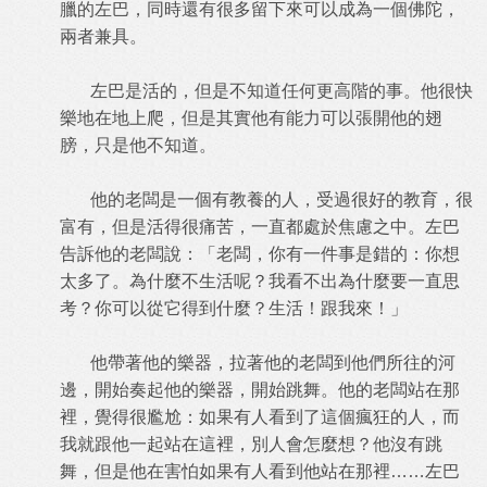
臘的左巴，同時還有很多留下來可以成為一個佛陀，
兩者兼具。
左巴是活的，但是不知道任何更高階的事。他很快
樂地在地上爬，但是其實他有能力可以張開他的翅
膀，只是他不知道。
他的老闆是一個有教養的人，受過很好的教育，很
富有，但是活得很痛苦，一直都處於焦慮之中。左巴
告訴他的老闆說：「老闆，你有一件事是錯的：你想
太多了。為什麼不生活呢？我看不出為什麼要一直思
考？你可以從它得到什麼？生活！跟我來！」
他帶著他的樂器，拉著他的老闆到他們所往的河
邊，開始奏起他的樂器，開始跳舞。他的老闆站在那
裡，覺得很尷尬：如果有人看到了這個瘋狂的人，而
我就跟他一起站在這裡，別人會怎麼想？他沒有跳
舞，但是他在害怕如果有人看到他站在那裡……左巴