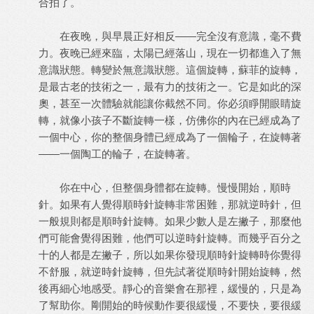
合拍了。
在夜晚，與早晨正好相反——完全沒有意識，毫不費
力。夜晚已經來臨，太陽已經落山，現在一切都進入了無
意識狀態。轉變於無意識狀態。這個旋轉，蘇菲的旋轉，
是最古老的技術之一，最有力的技術之一。它是如此的深
奧，甚至一次體驗就能讓你截然不同。你必須睜開眼睛旋
轉，就像小孩子不斷旋轉一樣，仿佛你的內在已經成為了
一個中心，你的整個身體已經成為了一個輪子，在旋轉著
——一個陶工的輪子，在旋轉著。
你在中心，但整個身體都在旋轉。慢慢開始，順時
針。如果有人覺得順時針旋轉非常困難，那就逆時針，但
一般規則都是順時針旋轉。如果少數人是左撇子，那麼他
們可能會覺得困難，他們可以逆時針旋轉。而幾乎百分之
十的人都是左撇子，所以如果你發現順時針旋轉時你覺得
不舒服，就逆時針旋轉，但先試著從順時針開始旋轉，然
後再細心地感受。靜心的音樂會在那裡，緩慢的，只是為
了幫助你。剛開始的時候動作要很緩慢，不要快，要很緩