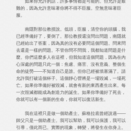
如果你允許的話，許多事情都是可能的。但允許是艱
難的，因為允許意味著你將不得不臣服。空無意味著臣
服。
南隱對那位教授說。低頭，臣服，清空你的頭腦，我
已經準備好了，要倒了。那位教授還沒問出問題，南隱就
已經給出了答案，因為真的沒有必要問這個問題。問來問
去還是一樣的問題。不管你問不問我，我都知道問題是什
麼。你們這麼多人在這裡，但我知道這個問題，因為在內
心深處的問題只此一個：焦慮、痛苦、沒有意義、整個生
命的徒勞——不知道自己是誰。但你已經被填塞滿了。請
允許我打破這個杯子。這個靜心營將是一場毀滅，一場死
亡。如果你準備好被毀滅，就會有新的東西產生出來。每
一次毀滅都能成為創造力的誕生。如果你準備好了死去，
你就可以有一個新的生命，你就可以復活新生。
我在這裡只是做一個助產士。蘇格拉底曾經說過——
師父只是一個助產士。我可以幫助，我可以保護，我可以
引導，僅此而已。實際的現象，轉變，將發生在你身上。