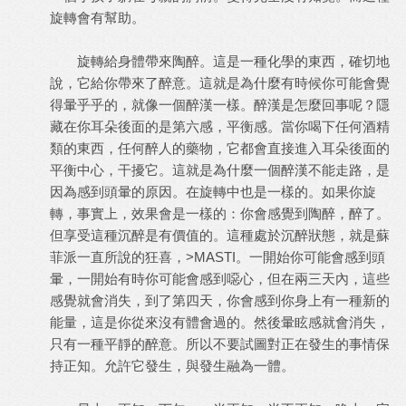
旋轉會有幫助。
旋轉給身體帶來陶醉。這是一種化學的東西，確切地
說，它給你帶來了醉意。這就是為什麼有時候你可能會覺
得暈乎乎的，就像一個醉漢一樣。醉漢是怎麼回事呢？隱
藏在你耳朵後面的是第六感，平衡感。當你喝下任何酒精
類的東西，任何醉人的藥物，它都會直接進入耳朵後面的
平衡中心，干擾它。這就是為什麼一個醉漢不能走路，是
因為感到頭暈的原因。在旋轉中也是一樣的。如果你旋
轉，事實上，效果會是一樣的：你會感覺到陶醉，醉了。
但享受這種沉醉是有價值的。這種處於沉醉狀態，就是蘇
菲派一直所說的狂喜，>MASTI。一開始你可能會感到頭
暈，一開始有時你可能會感到噁心，但在兩三天內，這些
感覺就會消失，到了第四天，你會感到你身上有一種新的
能量，這是你從來沒有體會過的。然後暈眩感就會消失，
只有一種平靜的醉意。所以不要試圖對正在發生的事情保
持正知。允許它發生，與發生融為一體。