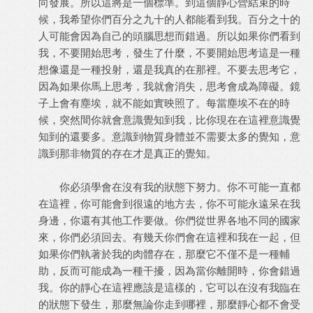
向發展。所以這將是一個標準。到這個靜心營結束的時
候，我希望你們百分之九十的人都能看到我。百分之十的
人可能會因為自己的頭腦思想而錯過。所以如果你們看到
我，不要開始思考，發生了什麼，不要開始思考這是一種
想像還是一種投射，還是我真的在那裡。不要去思考它，
因為如果你馬上思考，我就會消失，思考會成為障礙。鏡
子上會有塵埃，就不能如實映照了。每當塵埃不在的時
候，突然間你就會意識覺知到我，比你現在在這裡意識覺
知到的還要多。意識到物質身體並不需要太多的覺知，意
識到那非物質的存在才是真正的覺知。
你必須學會在沒有我的狀態下努力。你不可能一直都
在這裡，你可能會到很遠的地方去，你不可能永遠呆在我
身邊，你還有其他工作要做。你們從世界各地不同的國家
來，你們必須回去。有幾天你們會在這裡和我在一起，但
如果你們執著於我的肉體存在，那麼它不僅不是一種輔
助，反而可能成為一種干擾，因為當你離開時，你會錯過
我。你的靜心在這裡應該是這樣的，它可以在沒有我臨在
的狀態下發生，那麼無論你走到哪裡，那麼靜心都不會受