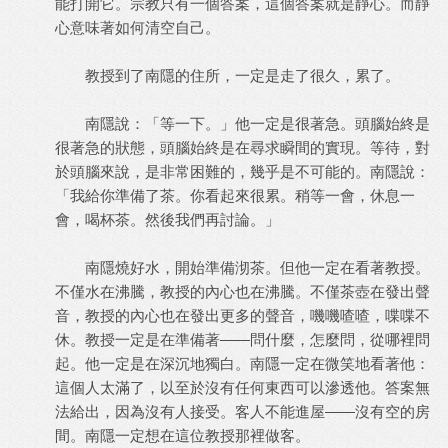
能打開它。宗教只有一個答案，這個答案就是靜心。而靜
心意味著如何清空自己。
教授到了南隱的住所，一定是走了很久，累了。
南隱說：「等一下。」他一定是很著急。頭腦始終是
很著急的狀態，頭腦始終是在尋求瞬間的實現。等待，對
於頭腦來說，是非常困難的，幾乎是不可能的。南隱說：
「我給你準備了茶。你看起來很累。稍等一會，休息一
會，喝杯茶。然後我們再討論。」
南隱燒好水，開始準備沏茶。但他一定在看著教授。
不僅水在沸騰，教授的內心也在沸騰。不僅茶壺在發出聲
音，教授的內心也在發出更多的聲音，嘰嘰喳喳，喋喋不
休。教授一定是在準備著——問什麼，怎麼問，從哪裡問
起。他一定是在深沉地獨白。南隱一定在微笑地看著他：
這個人太滿了，以至於沒有任何東西可以滲透他。答案無
法給出，因為沒有人接受。客人不能進屋——沒有空的房
間。南隱一定想在這位教授那裡做客。