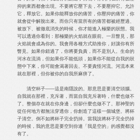
抑的東西都會出現。不要將它壓下去，不要壓抑它。允許
它，釋放它。如果你能釋放你的痛苦，你壓抑的痛苦，你
就會從中解脫出來。而你只有當所有的痛苦都被經歷過、
被放下、被徹底消失的時候，你才能進入極樂的狀態。我
可以透過你看到：那極樂的火焰就在眼前。一旦瞥見，那
火焰就會成為你的。我會用各種方式助推你，好讓你有所
瞥見。如果你錯過了，你將要負責，而不是別人。生命的
河水在流淌，但如果你不能低頭，如果你不能從自我的狀
態中下來，你可能會渴著回去。不要責怪河流。河流本來
就在那裡，但你被你的自我所麻痹了。
清空杯子——這是南隱說的。那意思是要清空頭腦。
自我就在那裡，充斥著，而當自我充斥著時，什麼也做不
了。整個存在就在你身邊，但卻什麼也做不了。那神聖的
從任何地方都無法穿透你，你創造了這樣一個城堡。將杯
子清空。倒不如將杯子完全扔掉。當我說將杯子完全扔掉
的時候，我的意思是要空到你連「我是空的」的感覺都沒
有了。