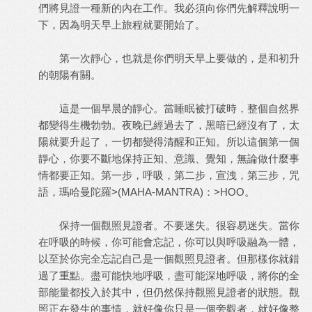
們將見證一種新的內在工作。我必須向你們先解釋說明一
下，因為明天早上旅程就要開始了。
第一次靜心，也就是你們明天早上要做的，是和初升
的朝陽有關。
這是一個早晨的靜心。當睡眠被打破時，整個自然界
都變得生機勃勃。夜晚已經過去了，黑暗已經沒有了，太
陽就要升起了，一切都變得清醒和正知。所以這個第一個
靜心，你要不斷地保持正知、意識、覺知，無論做什麼事
情都要正知。第一步，呼吸，第二步，宣洩，第三步，咒
語，瑪哈曼陀羅>(MAHA-MANTRA)：>HOO。
保持一個觀照見證者。不要迷失。很容易迷失。當你
在呼吸的時候，你可能會忘記，你可以與呼吸融為一體，
以至於你完全忘記自己是一個觀照見證者。但那樣你就錯
過了重點。盡可能快地呼吸，盡可能深地呼吸，將你的全
部能量都投入於其中，但仍然保持觀照見證者的狀態。觀
照正在發生的事情，就好像你只是一個旁觀者，就好像整