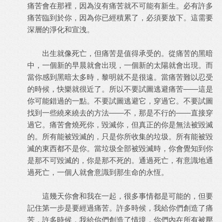
痛苦會在那裡，因為沒有痛苦就不可能有新生。必有許多
痛苦臨到於你，因為你已經積累了，必須要放下。這需要
深層的淨化和宣洩。
出生就像死亡，但痛苦是值得承受的。從痛苦的黑暗
中，一個新的早晨就會出現，一個新的太陽就會出現。而
當你感到黑暗太多時，黎明就不是很遠。當痛苦難以忍受
的時候，快樂就很近了。所以不要試圖逃避痛苦——這是
你可能錯過的一點。不要試圖逃避它，穿過它。不要試圖
找到一些繞來繞去的方法——不，那是不行的——直接穿
過它。痛苦會燒死你，毀滅你，但真正的你是無法被毀滅
的。所有能被毀滅的，只是你所收集的垃圾。所有能被毀
滅的東西都不是你。當垃圾全部被毀滅時，你會覺知到你
是那不可毀滅的，你是那不死的。通過死亡，有意識地通
過死亡，一個人就會意識到那生命的永恆。
這幾天你會和我在一起，很多事情都是可能的，但要
記住第一步是要經過痛苦。許多時候，我給你們創造了痛
苦，許多時候，我給你們創造了情境，你們內在所有被壓