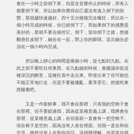
會在一小時之前倒下來，但是在音樂停止的時候，所有人
都要倒下來。所以如果你覺得自己還沒有進入倒下的狀
態，那就越快速越好。四十五分鐘後完全瘋狂，所以在一
個小時完成的時候，你已經倒下了。而如果倒下的感覺是
美好的，那就不要去操控它。倒下，當你倒下之後，然後
翻身肚皮朝下，融合在一起，閉上你的眼睛。這次融合必
須在一個小時內完成。
所以晚上靜心的時間是兩個小時，從七點到九點。在
此之前不要吃任何東西。在九點鐘的時候，會建議你從這
種深沉的醉意，這種狂喜中走出來。即使出來了你可能也
不能正常地行走，但是不要被擾亂，要享受它。然後吃東
西睡覺吧。
又是一件新鮮事，我不會在那裡，只有我的空椅子會
在那裡。但不要錯過我，因為從某種意義上講，我將會在
那裡，從某種意義上講，在你面前一直會有一把空椅子。
現在椅子是空的，因為沒有人坐在裡面。但我一直在和你
交流，雖然沒有人在和你說話。這很難理解，但是當自我