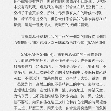
你不能這樣看到我，而當我的肉體色身不在那裡，你就根
本沒有看到我。這是我的承諾：我會坐在那把空椅子上，
空椅子不會真的空。所以，你要像有人在的時候一樣對
待！椅子不會是空的，但你最好學會與我的非物質存在相
接觸。這是一種更深入、更親密的接觸和聯繫。
這就是為什麼我說我的工作的一個新的階段從這個靜
心營開始，我將它稱之為三昧成就法靜心營>(SAMADHI
SADHANA SHIBIR)。我要教給你們的不僅僅是靜
心，而是絕對的狂喜。這不僅是第一步，也是最後一步。
只需要你放下頭腦思想，一切都準備好了。只要正知，不
要多想。在這三次靜心之間的其餘時間中，要保持越來越
沉默，不要說話。如果你想做一些事情，大笑、跳舞：做
一些激烈的、身體上的但不是精神上的事情。去散散步，
去場地上慢跑，在太陽下跳一跳，躺在地上，仰望天空，
盡情享受，但不要讓頭腦發揮太多功能。笑、哭、流淚，
但不要想。如果你能在這三次靜心和靜心之間的時間裡都
不去想，那麼三天、四天之後，你會覺得突然間一個負擔