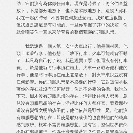
助，它們沒有為你做任何事。現在是時候了，將它們全盤
放下，不是部分地放下，也不是零散地放下。這幾天你和
我在一起的時候...不要有任何想法念頭。我知道這很難，
但我還是說這是有可能的。一旦你掌握了其中的訣竅，你
就會嘲笑你一直以來所背負的整個荒謬的頭腦思想。
我聽說過一個人第一次坐火車出行，他是個村民。他
頭上頂著行李，他心想：「放下行李，火車可能就背不動
了，我只為自己付了錢。我已經買了票，但還沒有付行李
費。」於是他就將行李頂在頭上。火車一路載著他和他的
行李，他是將行李頂在頭上還是放下，對火車來說並沒有
任何影響。你的頭腦思想是不必要的行李。它對這個承載
著你的存在並沒有任何影響，你是不必要的負擔。我說放
下它。樹木沒有頭腦思想的存在，活得比任何人都美，鳥
兒沒有頭腦思想的存在，活得比任何人都狂喜。看看那些
還沒有變得文明的孩子們，他們依然是野性十足。他們沒
有頭腦思想的存在，即使是耶穌或佛陀也會對他們的純真
感到嫉妒。根本不需要頭腦思想。沒有它，整個世界依然
不斷在繼續前進，你為什麼要帶著它？你是不是覺得這樣