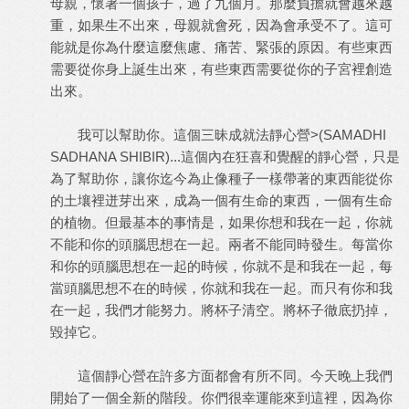
母親，懷著一個孩子，過了九個月。那麼負擔就會越來越
重，如果生不出來，母親就會死，因為會承受不了。這可
能就是你為什麼這麼焦慮、痛苦、緊張的原因。有些東西
需要從你身上誕生出來，有些東西需要從你的子宮裡創造
出來。
我可以幫助你。這個三昧成就法靜心營>(SAMADHI
SADHANA SHIBIR)...這個內在狂喜和覺醒的靜心營，只是
為了幫助你，讓你迄今為止像種子一樣帶著的東西能從你
的土壤裡迸芽出來，成為一個有生命的東西，一個有生命
的植物。但最基本的事情是，如果你想和我在一起，你就
不能和你的頭腦思想在一起。兩者不能同時發生。每當你
和你的頭腦思想在一起的時候，你就不是和我在一起，每
當頭腦思想不在的時候，你就和我在一起。而只有你和我
在一起，我們才能努力。將杯子清空。將杯子徹底扔掉，
毀掉它。
這個靜心營在許多方面都會有所不同。今天晚上我們
開始了一個全新的階段。你們很幸運能來到這裡，因為你