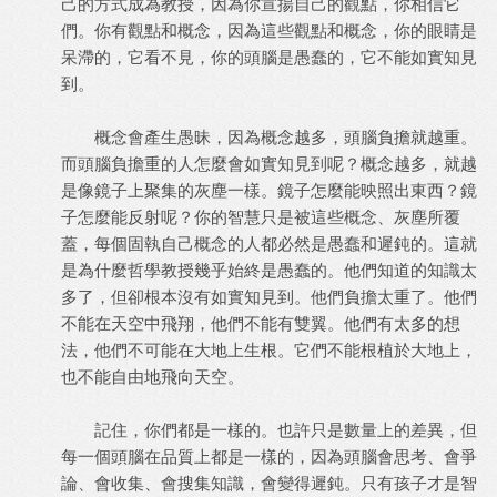
己的方式成為教授，因為你宣揚自己的觀點，你相信它
們。你有觀點和概念，因為這些觀點和概念，你的眼睛是
呆滯的，它看不見，你的頭腦是愚蠢的，它不能如實知見
到。
概念會產生愚昧，因為概念越多，頭腦負擔就越重。
而頭腦負擔重的人怎麼會如實知見到呢？概念越多，就越
是像鏡子上聚集的灰塵一樣。鏡子怎麼能映照出東西？鏡
子怎麼能反射呢？你的智慧只是被這些概念、灰塵所覆
蓋，每個固執自己概念的人都必然是愚蠢和遲鈍的。這就
是為什麼哲學教授幾乎始終是愚蠢的。他們知道的知識太
多了，但卻根本沒有如實知見到。他們負擔太重了。他們
不能在天空中飛翔，他們不能有雙翼。他們有太多的想
法，他們不可能在大地上生根。它們不能根植於大地上，
也不能自由地飛向天空。
記住，你們都是一樣的。也許只是數量上的差異，但
每一個頭腦在品質上都是一樣的，因為頭腦會思考、會爭
論、會收集、會搜集知識，會變得遲鈍。只有孩子才是智