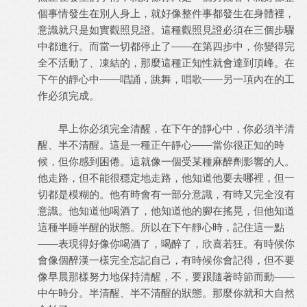
個事情發生在別人身上，就好像整件事都發生在身體裡，
意識就只是如實觀照見證。這種觀照見證必須在三個步驟
中都進行。而當一切都停止了——在第四步中，你變得完
全不活動了、凍結的，那麼這種正知性就會達到頂峰。在
下午的靜心中——唱誦，跳舞，唱歌——另一項內在的工
作必須完成。
早上你必須完全清醒，在下午的靜心中，你必須半清
醒、半不清醒。這是一種正午靜心——當你很正知的時
候，但你感到困倦。這就像一個受某種麻醉劑影響的人。
他走路，但不能很穩定地走路，他知道他要去哪裡，但一
切都是模糊的。他有時會有一部分意識，有時又完全沒有
意識。他知道他喝酒了，他知道他的腳在搖晃，但他知道
這種半睡半醒的狀態。所以在下午靜心時，記住這一點
——表現得好像你喝酒了，喝醉了，欣喜若狂。有時候你
會像個醉漢一樣完全忘記自己，有時候你會記得，但不要
像早晨那樣努力地保持清醒，不，要跟隨著時節而動——
中午時分。半清醒、半不清醒的狀態。那麼你就和大自然