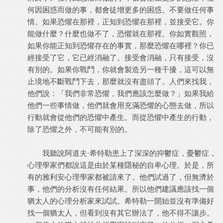
何因困惑而做的事，都會徒增更多的困惑。不要做任何事
情。如果恐懼在那裡，正知到恐懼在那裡，並接受它。你
能做什麼？什麼也做不了，恐懼就在那裡。你如實觀照，
如果你能正知到恐懼存在的事實，那麼恐懼在哪裡？你已
經接受了它，它已經消融了。接受會消融，只有接受，沒
有別的。如果你戰鬥，你就會製造另一種干擾，這可以無
止境地不斷戰鬥下去，那麼就沒有盡頭了。人們來找我，
他們說：「我們非常恐懼，我們應該怎麼做？」如果我給
他們一些事情做，他們就會用充滿恐懼的心態去做，所以
行動就會從他們的恐懼中產生。而從恐懼中產生的行動，
除了恐懼之外，不可能有別的。
我聽說阿道夫·希特勒患上了深深的抑鬱症，憂鬱症，
心理學家們都說這是由於某種隱秘的自卑心理。於是，所
有的雅利安心理學家都被請來了。他們試過了，但無濟於
事，他們的分析沒有任何結果。所以他們建議應該找一個
猶太人的心理分析家來試試。希特勒一開始並沒有準備好
找一個猶太人，但看到沒有其它辦法了，他不得不讓步。