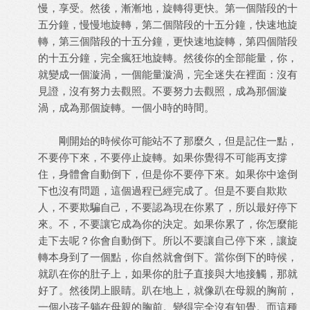
慢，享受。然後，漸漸地，旋轉得更快。第一個階段的十
五分鐘，慢慢地旋轉，第二個階段的十五分鐘，快速地旋
轉，第三個階段的十五分鐘，更快速地旋轉，第四個階段
的十五分鐘，完全瘋狂地旋轉。然後你的全部能量，你，
就變成一個漩渦，一個能量漩渦，完全迷失在裡面：沒有
見證，沒有努力去觀照。不要努力去觀照，成為那個漩
渦，成為那個旋轉。一個小時的時間。
剛開始的時候你可能站不了那麼久，但是記住一點，
不要停下來，不要停止旋轉。如果你覺得不可能再支撐
住，身體會自動倒下，但是你不要停下來。如果你中途倒
下也沒有問題，這個過程已經完成了。但是不要自欺欺
人，不要欺騙自己，不要認為現在你累了，所以最好停下
來。不，不要讓它成為你的決定。如果你累了，你怎麼能
走下去呢？你會自動倒下。所以不要讓自己停下來，讓旋
轉本身到了一個點，你自然就會倒下。當你倒下的時候，
就趴在你的肚子上，如果你的肚子直接與大地接觸，那就
好了。然後閉上眼睛。趴在地上，就像趴在母親的胸前，
一個小孩子躺在母親的胸前。變得完全沒有知覺。而這種