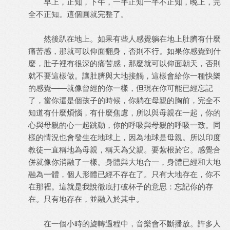
早上，正知，下午，一半正知一半不正知，晚上，完
全不正知。這個圓就完整了。
然後趴在地上。如果有些人感覺躺在地上肚臍有什麼
痛苦感，那就可以仰面翻身，否則不行。如果你感覺到什
麼，肚子裡有很深的痛苦感，那麼就可以仰面朝天，否則
就不要這樣做。讓肚臍與大地接觸，這樣會給你一種快樂
的感覺——就像曾經的你一樣，但現在你可能已經忘記
了，當你還是個孩子的時候，你躺在母親的胸前，完全不
知道有什麼煩惱，有什麼焦慮，所以與母親在一起，你的
心與母親的心一起跳動，你的呼吸與母親的呼吸一致。同
樣的情況也會發生在地球上，因為地球是母親。所以印度
教徒一直稱地為母親，稱天為父親。要紮根於它。感覺合
併就像你消融了一樣。身體與大地合一，身體已經和大地
融為一體，個人形體已經不存在了。只有大地存在，你不
在那裡。這就是我說徹底打破杯子的意思：忘記你的存
在。只有地存在，並融入於其中。
在一個小時的旋轉過程中，音樂會不斷播放。許多人