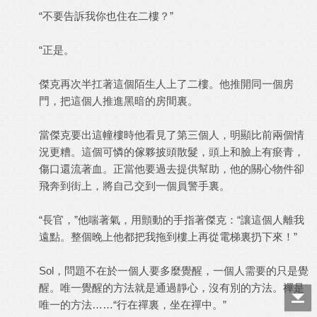
“不要告訴我你也住在二樓？”
“正是。
傑克再次半扛著這個陌生人上了二樓。他推開同一個房
門，把這個人推進黑暗的房間裏。
當傑克要出這幢樓時他看見了第三個人，明顯比前兩個情
況更糟。這個可憐的傢夥披頭散髮，頭上和臉上有瘀青，
傷口還流著血。正當他要過去提供幫助，他的關心物件卻
飛奔到街上，將自己交到一個員警手裏。
“長官，”他喘著氣，用顫動的手指著傑克：“讓這個人離我
遠點。整個晚上他都把我拖到樓上再從電梯裏扔下來！”
Sol，問題不在於一個人要多麼覺醒，一個人需要的只是覺
醒。唯一覺醒的方法就是通過靜心，沒有別的方法。禪是
唯一的方法……“行在禪裏，坐在禪中。”