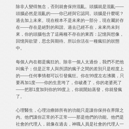
除非人變得無念，否則就會保持混亂。頭腦就是混亂——
頭腦必然是混亂的——你已經與它認同。頭腦是什麼呢？
過去加上未來。現在根本不是未來的一部分，現在屬於存
在——存在是絕對的和諧。過去已經不在，未來尚未到
來，你的頭腦包含了這兩種不存在的東西：記憶與想像，
回憶與欲望，思念與期待。所以你活在一種瘋狂的狀態
中。
每個人內在都是瘋狂的。除非一個人太過份，我們不把他
叫瘋子；但是正常人與所謂的瘋子之間的差別只是程度上
的——任何事情都可以引發瘋狂。你在99度左右沸騰，只
要再加1度——你的生意垮了，你破產了，你的老婆死了
——把那1度加到你的99度上，你就開始蒸發，你就發瘋
了。
心理醫生，心理治療師所有的功能只是讓你保持在界限之
內。他們讓你正常的不正常——那是他們的功能。他們是
社會的代理人，就像在過去，神職人員是社會的代理人一