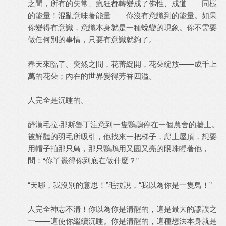
之間，所有的失常、瘋狂都轉變成了佛性、成道——同樣
的能量！混亂意味著能量——你沒有意識到的能量。如果
你變得有意識，意識本身就是一種蛻變的現象。你不需要
做任何別的事情，只要有意識就夠了。
春天來臨了。突然之間，花蕾綻開，花朵綻放——成千上
萬的花朵；內在的世界變得芳香四溢。
人完全是沉睡的。
醉漢毛拉‧那斯魯丁注意到一隻鸚鵡停在一個農舍的牆上。
被鮮豔的羽毛所吸引，他找來一把梯子，爬上屋頂，想要
用帽子拍那只鳥，那只鸚鵡用又圓又亮的眼珠瞪著他，
問：“你丫覺得你到底在做什麼？”
“天哪，我沒別的意思！”毛拉說，“我以為你是一隻鳥！”
人完全神志不清！你以為你是清醒的，這是最大的謬誤之
一——這使你繼續沉睡。你是清醒的，這種想法本身就是