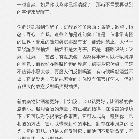
一種自欺。如果你以為你已經清醒了，那就不需要再做別
的事情來覺醒了。
你必須認識到你醉了，沉醉於許多東西：貪婪，欲望，憤
怒，野心，自我。這些全都是迷幻藥！這是一個非常奇怪
的世界：普通的迷幻藥沒那麼有害，卻受到禁止。人們一
直談論反對抽煙，抽煙不是太有害。它是一種呼吸法：吸
氣，吐氣——當然，有點愚蠢，因為你本來可以呼吸純淨
的空氣，而你卻在呼吸骯髒的煙霧，還要為它付錢，但這
不值得小題大做。要麼人們反對喝酒。有時候喝點酒並不
壞，它是樂趣！它是純素食的！你沒有傷害任何人。但卻
有很大的敵意反對喝酒與抽煙。
新的藥物比酒精更好。比如說，LSD就更好，比酒精的害
處要小。服用合適的劑量，有正確的指導，在恰當的環境
下，它可以對你揭示許多東西。它可以成為一種與你自己
相遇的方法。它可以帶來對你的本性，對存在本身新的眼
光，新的洞見。但是人們反對它，而他們不反對貪婪，不
反對自大，不反對野心。