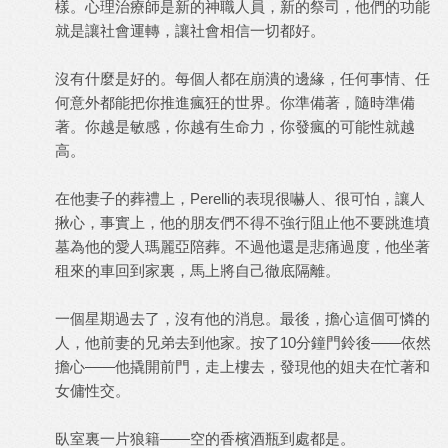
樣。心理治療師是新的神職人員，新的祭司，他們的功能
就是讓社會運轉，讓社會相信一切都好。
沒有什麼是好的。每個人都在崩潰的邊緣，任何事情、任
何意外都能把你推進瘋狂的世界。你準備著，隨時準備
著。你越是敏感，你越有生命力，你發瘋的可能性就越
高。
在他妻子的葬禮上，Perelli的表現很嚇人、很可怕，讓人
揪心，事實上，他的朋友們不得不強行阻止他不要跳進墳
墓為他的愛人瑪麗亞陪葬。不過他還是悲痛過度，他坐著
租來的車回到家裏，馬上將自己徹底隔離。
一個星期過去了，沒有他的消息。最後，擔心這個可憐的
人，他前妻的兄弟去到他家。按了10分鐘門鈴後——依然
擔心——他撬開前門，走上樓去，發現他的姐夫在忙著和
女傭性交。
臥室裏一片狼籍——空的香檳酒瓶到處都是。