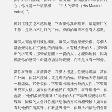
心，你只是一台複讀機——“主人的聲音（His Master’s
Voice）”。
禪對這種妥協不感興趣。它希望你真正醒來。這是艱巨的
工作，是吃力不討好的工作。禪師的選擇不會有人感激。
每個人都會感到被他擾亂，每個人都會感覺受傷。每個人
都會覺得他在打擾他們的睡眠。只有極少數的人，那些真
正的求道者，那些願意賭上一切的人，才能夠理解，因為
禪說你的整個生命都必須得到蛻變，而不是只有一部分。
當你在寺廟，在清真寺，在猶太禮堂，你變得虔誠，當你
在外面，你就不虔誠，還是過去的你。那麼你去寺廟就是
一種虛偽。它分裂你，它製造出精神分裂的人性，它製造
出雙重人格。如果你去看他們在清真寺、在寺廟禱告，你
會說：“他們多麼美麗呀！”同樣的人在市場裏卻變得非常
醜陋。同樣的人會以你無法想像的方式自相殘殺！如果你
看到他們在清真寺，在教堂裏禱告，你無法相信他們會那