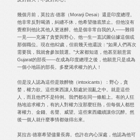
幾個月前，莫拉吉‧德塞（Morarji Desai）還是印度總理。
他非常反對喝酒，糾纏不休，他希望徹底禁止。但他沒有
覺察到他比其他人更迷醉。他是個非常自我的人——難得
一見——充滿了貪婪與野心。他一生一直試圖佔據這個或
那個職位。現在他82歲，但前幾天他還說：“如果人們再次
需要我，我就會參加競選。”大家都知道，他甚至願意當
Gujarat的部長——在成為印度總理之後，他願意只是成為
一個小地區的部長。多麼渴求權力的人！
但是沒人認為這些是致醉物（intoxicants）：野心，貪
婪，權力欲。這些東西讓人類處於混亂之中。就是這些
人，而且他們不是特例。我們都在同一條船上。有的人狂
熱地追求權力，有的人對權力沒那麼狂熱，但每個人都想
著權力、金錢、名聲、威望。這些東西繼續讓你沉醉。然
後一個人就什麼事情都做得出來。
莫拉吉‧德塞希望儘量長壽。也許在內心深處，他認為他可