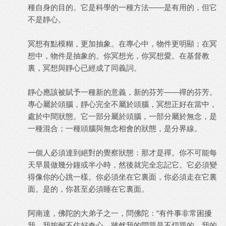
種自身的目的。它是科學的一種方法——是有用的，但它
不是靜心。
冥想有點模糊，更加抽象。在專心中，物件更明顯；在冥
想中，物件是抽象的。你冥想光，你冥想愛。在基督教
裏，冥想與靜心已經成了同義詞。
靜心應該被賦予一種新的意義，新的芬芳——禪的芬芳。
專心屬於頭腦，靜心完全不屬於頭腦，冥想正好在當中，
處於中間狀態。它一部分屬於頭腦，一部分屬於無念，是
一種混合；一種頭腦與無念相會的狀態，是分界線。
一個人必須達到絕對的覺察狀態：那才是禪。你不可能每
天早晨做幾分鐘或半小時，然後就完全忘記它。它必須變
得像你的心跳一樣。你必須坐在它裏面，你必須走在它裏
面。是的，你甚至必須睡在它裏面。
阿南達，佛陀的大弟子之一，問佛陀：“有件事非常困擾
我，我按耐不住好奇心，雖然我的問題是不切題的。我的