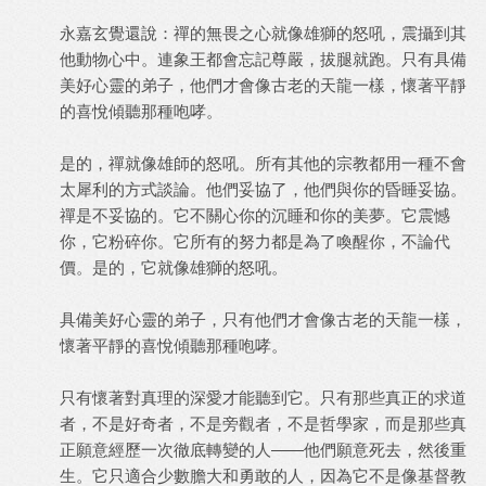
永嘉玄覺還說：禪的無畏之心就像雄獅的怒吼，震攝到其
他動物心中。連象王都會忘記尊嚴，拔腿就跑。只有具備
美好心靈的弟子，他們才會像古老的天龍一樣，懷著平靜
的喜悅傾聽那種咆哮。
是的，禪就像雄師的怒吼。所有其他的宗教都用一種不會
太犀利的方式談論。他們妥協了，他們與你的昏睡妥協。
禪是不妥協的。它不關心你的沉睡和你的美夢。它震憾
你，它粉碎你。它所有的努力都是為了喚醒你，不論代
價。是的，它就像雄獅的怒吼。
具備美好心靈的弟子，只有他們才會像古老的天龍一樣，
懷著平靜的喜悅傾聽那種咆哮。
只有懷著對真理的深愛才能聽到它。只有那些真正的求道
者，不是好奇者，不是旁觀者，不是哲學家，而是那些真
正願意經歷一次徹底轉變的人——他們願意死去，然後重
生。它只適合少數膽大和勇敢的人，因為它不是像基督教