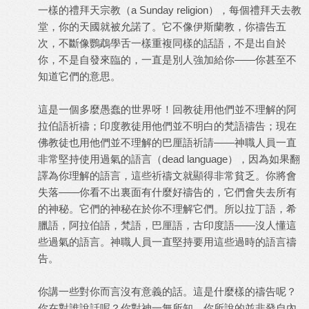
一樣的禮拜天宗教（a Sunday religion），每個禮拜天去教
堂，你的天國就被允諾了。它不像伊斯蘭教，你禱告五
次，不斷像鸚鵡學舌一樣重複同樣的話語，不是出自於
你，不是自發來臨的，一直是別人強加給你——你甚至不
知道它們的意思。
這是一個多麼愚蠢的世界呀！回教徒用他們並不理解的阿
拉伯語祈禱；印度教徒用他們並不明白的梵語禱告；現在
佛教徒也用他們並不理解的巴厘語祈請——神職人員一直
非常堅持使用過氣的語言（dead language），因為如果翻
譯為你理解的語言，這些祈禱文就顯得非常貧乏。你將會
失落——你看不出裏面有什麼好禱告的，它們會失去所有
的神秘。它們的神秘在於你不理解它們。所以拉丁語，希
臘語，阿拉伯語，梵語，巴厘語，古印度語——沒人懂這
些過氣的語言。神職人員一直堅持要用這些過時的語言禱
告。
你講一些對你而言沒有意義的話。這是什麼樣的禱告呢？
你在對誰說話呢？你對神一無所知。你所說的並非發自內