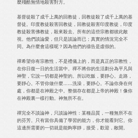
麼殘酷無情地殺害對方。
基督徒殺了成千上萬的回教徒，回教徒殺了成千上萬的基
督徒。印度教徒殺害回教徒，回教徒殺害印度教徒，印度
教徒殺害佛教徒，殺來殺去。所有的這些宗教都彼此敵
視。他們談論愛，但只是談論而已；真實的情況完全不
同。為什麼會這樣呢？因為他們的禱告是虛假的。
禪希望你有宗教性，不是禮儀上的，而是真正的宗教性，
在你日復一日的生活當中。禪不將你的生活劃分為平凡與
神聖，它說一切都是神聖的。所以吃飯，要靜心。走路，
要靜心。不管你做什麼……洗澡，要靜心。不論你身在何
處，你都是在神殿之中。整個存在都是上帝的神殿！像你
在神殿裏一樣行動。神無所不在。
禪完全不談論神，只談論神性：某種品質，一種無所不在
的芬芳。只有當你具備了學習的能力，你才能看到它。你
這邊所需要的一切就是能夠寧靜，接受，歡迎，敞開。