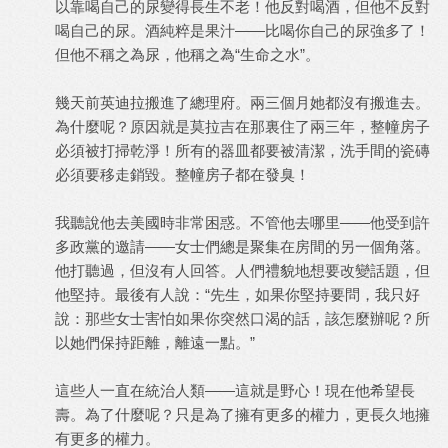
以靠喝自己的尿變得長生不老！他反對喝酒，但他不反對
喝自己的尿。酒純粹是果汁——比喝你自己的尿強多了！
但他不稱之為尿，他稱之為“生命之水”。
幾天前英迪拉搬進了總理府。兩三個月她都沒有搬進去。
為什麼呢？原因就是莫拉吉在那裏住了兩三年，整幢房子
必須被打掃乾淨！所有的器皿都要被清潔，洗手間的瓷磚
必須要移走銷毀。整幢房子都在發臭！
我聽說他去美國時非常困惑。不管他去哪里——他受到許
多政黨的邀請——女士們總是聚集在房間的另一個角落。
他打聽過，但沒有人回答。人們禮貌地想要改變話題，但
他堅持。最後有人說：“先生，如果你堅持要問，我只好
說：那些女士害怕如果你突然口渴的話，該怎麼辦呢？所
以她們保持距離，離遠一點。”
這些人一直在統治人類——這就是野心！現在他希望長
壽。為了什麼呢？只是為了擁有更多的權力，更長久地擁
有更多的權力。