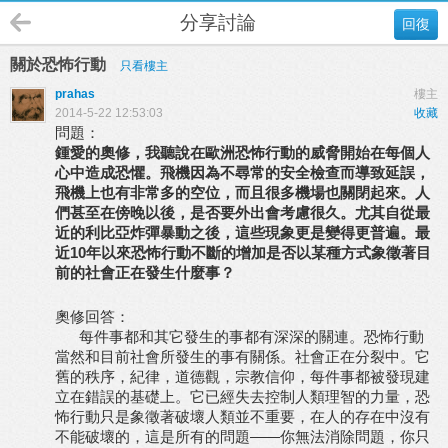
分享討論
回復
關於恐怖行動
只看樓主
prahas
樓主
2014-5-22 12:53:03
收藏
問題：
鍾愛的奧修，我聽說在歐洲恐怖行動的威脅開始在每個人
心中造成恐懼。飛機因為不尋常的安全檢查而導致延誤，
飛機上也有非常多的空位，而且很多機場也關閉起來。人
們甚至在傍晚以後，是否要外出會考慮很久。尤其自從最
近的利比亞炸彈暴動之後，這些現象更是變得更普遍。最
近10年以來恐怖行動不斷的增加是否以某種方式象徵著目
前的社會正在發生什麼事？
奧修回答：
每件事都和其它發生的事都有深深的關連。恐怖行動
當然和目前社會所發生的事有關係。社會正在分裂中。它
舊的秩序，紀律，道德觀，宗教信仰，每件事都被發現建
立在錯誤的基礎上。它已經失去控制人類理智的力量，恐
怖行動只是象徵著破壞人類並不重要，在人的存在中沒有
不能破壞的，這是所有的問題——你無法消除問題，你只