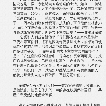
情況也是一樣，宗教譴責你過舒適的生活。如今，一個過
著舒適豪華生活的人不會變成恐怖份子。宗教譴責富有而
誇讚貧窮，如今，一個有錢人不會變成恐怖份子，只有
「受到祝福的」——就是貧窮的人，才有可能成為恐怖份
子——因為他們沒有什麼可以損失的，而且他們被社會排
斥而內心在燃燒著，因為別人有的東西他們沒有。宗教一
直嘗試來安慰他們。但是共產主義出現了——唯物論宗教
——它誘引人們並告訴他們「你們那古老的宗教是鴉片，
它們在毒害你們，這不是因為你們前世或今世的罪過而使
你們受貧窮之苦，那是因為中產階級，超級有錢人的剝削
而使你們受苦。」 在馬克斯的共產主義宣言的最後句子
是：「在無產階級的社會中，你沒有什麼東西可損失，反
而你得到全世界。你已經是貧窮的，赤裸裸的——所以你
有什麼可以損失？你的死亡將不會比你在世的生活使你更
悲慘，所以何不試一試摧毀那些帶走你所有的東西的人，
然後把那些失去的東西取回，重新分配它們。」
宗教多少有安慰到人類——雖然它是錯的，狡猾且它
是個謊言。但是它使人們一半的存在狀態保持昏睡——共
產主義突然使他們全瞭解。
這表示如果我們不拋棄那些一直加諸在人類身上腐臭