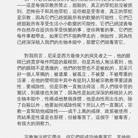
——這是每個宗教所禁止，扼殺的。真正的罪犯並沒被抓
到。恐怖份子和其他罪犯，這些都是受害者。真正的罪犯
是宗教，因為它們已經扼殺所有的歡樂的可能性，它們已
經扼殺所有享受生活小小歡樂的可能性。它們已經譴責每
件自然存在提供你享受快樂的事，使你興奮的事。它們把
每件事都帶走。如果它們不能夠帶走的，例如性，因為性
已經深深植入我們的生物本能中，那麼它們就毒害它。
對我而言，尼采是西方最偉大的洞見者之一，他的眼
睛已經貫穿每件問題的最根部。但是其他人無法看到，他
們的眼睛不是透徹的，他們的智慧也不是敏銳的，尼采只
好一個人單獨的，被遺棄，被孤立，不被愛，不被尊重的
活著，在他的聲明當中其中有提到人類被宗教教導要譴責
性，要戒除性。但是宗教一直無法得逞，而人們很辛苦的
嘗試，到最後也失敗了，因為性是如此深深的根植於人的
生物本能中，性構成他整個身體，他是由性而出生的。除
了自殺以外，他要如何戒除性呢？所以人們一直嘗試，宗
教一直幫助他戒除性——成千上萬的戒律、政策被使用，
而結果是性還是在那裡，但被毒害了。這個字「被毒害」
有很大的洞察力。
宗教無法把它帶走，但它們卻成功地毒害它，其他的