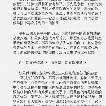
的想法，這個世界將不會有和平。首先是宗教，它們的價
值觀必須去除掉，所以人們可以再次的微笑，再次的歡
樂，可以再次成為自然的。第二，共產主義所說的必須清
楚的放在人們面前——它是心理錯誤的觀念，你們是從一
個陷阱中再次掉到另一個陷阱。
沒有二個人是平等的，因此大家都平等的這個想法是
胡說八道。如果你決定成為平等的，那麼你必須接受無產
階級的獨裁政權，那表示你必須失去你的自由，首先教會
帶走你的自由，神帶走你的自由，現在共產主義取代教
會，而它將會帶走你的自由，沒有自由你就沒有歡樂。
你生活在恐懼當中，而不是生活在歡樂當中。
如果我們可以清除乾淨這些人類無意識心理的基礎
——這就是我的工作，它可以被清除乾淨。恐怖主義不是
在炸彈中，而是在你的手中，恐怖主義在你的無意識當
中，否則這種事情的情況將發展出更多的痛苦。似乎所有
眼睛瞎掉的人都有炸彈在他們手中，而且他們都是隨意的
亂丟炸彈。第三次世界大戰將可使人們放鬆10或15年，但
第三次世界大戰將不會發生因為如果它真的發生了，它不