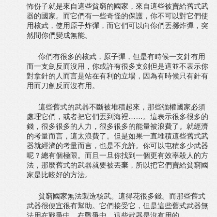
怖份子就是來自這些貧窮的國家，來自這些被賣給舊式武
器的國家。而它們有一些奇怪的保護，你不可以對它們使
用核武，使用原子炸彈，而它們可以向你們丟擲炸彈，突
然間你們變成無能。
你們有很多的核武，原子彈，但是有時候一支針有用
而一支劍反而沒用，你或許有很多支劍但是這並不表示你
對拿針的人而言是站在有利的立場，因為有時候只有針有
用而刀劍反而沒有用。
這些舊式的武器不斷被堆積起來，那些強權國家必須
處理它們，或者把它們丟到海裡……。這表示很多很多的
錢，很多很多的人力，很多很多的能量被浪費了。就經濟
的考量而言，這太浪費了。但是如果一直堆積這些舊式武
器就經濟的考量而言，也是不允許。你可以屯積多少武器
呢？總有個極限。而且一旦你找到一個更有效率殺人的方
法，那麼舊式的武器就要被丟棄，所以把它們賣給貧窮國
家是比較好的方法。
貧窮國家無法製造核武。這得花很多錢。而那些舊式
武器很便宜很有幫助。它們接受它，但是這些舊式武器無
法用在戰爭中，在戰爭中，這些武器是沒有用的。