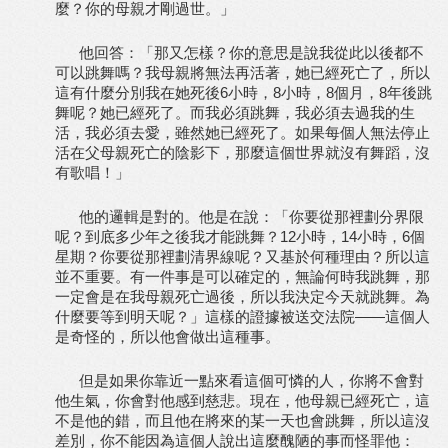
麼？你的母親才剛過世。」
他回答：「那又怎樣？你的意思是說我從此以後都不
可以跳舞嗎？我母親將無法再活著，她已經死亡了，所以
這有什麼分別我在她死後6小時，8小時，8個月，8年後跳
舞呢？她已經死了。而我必須跳舞，我必須去過我的生
活，我必須去愛，雖然她已經死了。如果每個人無法停止
活在父母親死亡的陰影下，那麼這個世界就沒有舞蹈，沒
有歌唱！」
他的邏輯是對的。他是在說：「你要從那裡劃分界限
呢？到底多少年之後我才能跳舞？12小時，14小時，6個
星期？你要從那裡劃清界線呢？又基於何種理由？所以這
並不重要。有一件事是可以確定的，無論何時我跳舞，那
一定會是在我母親死亡過後，所以我決定今天就跳舞。為
什麼要等到明天呢？」這樣的證據被送交法院——這個人
是奇怪的，所以他會做出這種事。
但是如果你靠近一點來看這個可憐的人，你將不會對
他生氣，你會對他感到慈悲。現在，他母親已經死亡，這
不是他的錯，而且他在將來的某一天也會跳舞，所以這沒
差別，你不能因為這個人說出這麼醜陋的事而怪罪他：