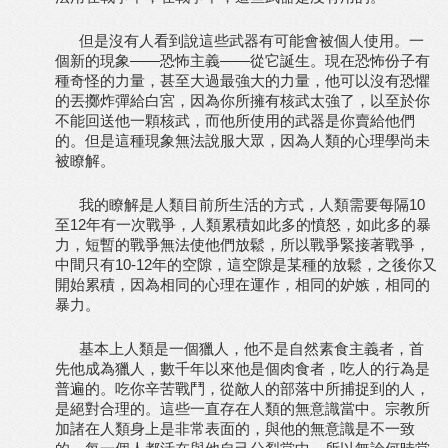
但是沒有人看到說這些武器有可能會被個人使用。一
個新的現象——恐怖主義——從它誕生。現在恐怖份子有
種奇怪的力量，甚至大過最強大的力量，他可以沒有恐懼
的丟擲炸彈給白宮，因為你所擁有核武太強了，以至於你
不能回送他一顆核武，而他所使用的武器是你賣給他們
的。但是這種現象無法說服大眾，因為人類的心理學尚未
被瞭解。
我的瞭解是人類目前所生活的方式，人類需要每隔10
至12年有一次戰爭，人類累積如此多的憤怒，如此多的暴
力，短暫的戰爭無法使他們放鬆，所以戰爭緊接著戰爭，
中間只有10-12年的空隙，這空隙是某種的放鬆，之後你又
開始累積，因為相同的心理在運作，相同的妒嫉，相同的
暴力。
基本上人類是一個獵人，他不是自然素食主義者，首
先他成為獵人，數千年以來他是個肉食者，吃人的行為是
普遍的。吃你辛苦戰鬥，從敵人的部落中所捕捉到的人，
是絕對合理的。這些一直存在人類的無意識當中。宗教所
加諸在人類身上是非常表面的，與他的無意識是不一致