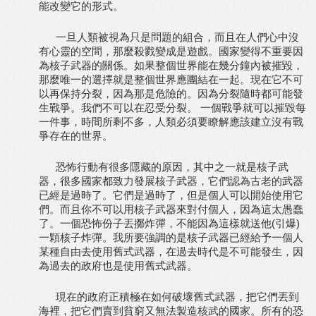
能改變它的形式。
一旦人類被視為只是問題的組合，而且在人們心中沒
有心靈的空間，那麼殺戮變成是遊戲。國家變得不重要因
為核子武器的關係。如果整個世界能在幾分鐘內被摧毀，
那麼唯一的選擇就是整個世界應團結在一起。現在它不可
以再保持分裂，因為那是危險的。因為分裂隨時都可能發
生戰爭。我們不可以在忍受分裂。 一個戰爭就可以摧毀每
一件事，時間所剩不多，人類必須要瞭解應該建立沒有戰
爭存在的世界。
恐怖行動有很多隱藏的原因，其中之一就是核子武
器，很多國家都致力發展核子武器，它們認為古老的武器
已經是過時了。它們是過時了，但是個人可以開始使用它
們。而且你不可以用核子武器來對付個人，因為這太愚蠢
了。一個恐怖份子丟擲炸彈，不能因為這樣就送他(引爆)
一顆核子炸彈。我所要強調的是核子武器已經給予一個人
某種自由去使用舊式武器，在過去時代是不可能發生，因
為過去的政府也是使用舊式武器。
現在的政府正積極在如何破壞舊式武器，把它們丟到
海裡，把它們賣到貧窮又無法製造核武的國家。所有的恐