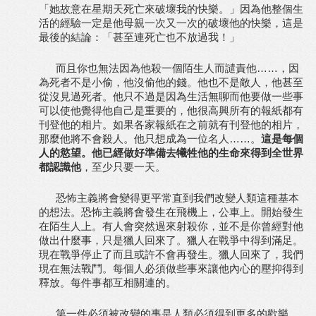
「她故意在星期天死亡來破壞我的快樂。」因為他整個生
活的經驗一定是他母親一次又一次的破壞他的快樂，這是
最後的結論：「甚至連死亡也不放過我！」
而且你也無法因為他殺一個陌生人而譴責他……，因
為死者不是小偷，他沒偷他的錢。他也不是敵人，他甚至
從沒見過死者。他只不過是因為生活無聊而他要做一些事
可以使他覺得他自己是重要的，他很高興所有的報紙都有
刊登他的相片。如果各家報紙在之前就有刊登他的相片，
那麼他將不會殺人。他只想成為一位名人……。
這是每個
人的慾望。他已經做好準備去犧牲他的生命來得到全世界
都認識他
，至少只要一天。
恐怖主義將會變得更平常直到我們改變人類這種基本
的想法。恐怖主義將會發生在飛機上，公車上。開始發生
在陌生人上。有人會突然過來射殺你，並不是你曾經對他
做出什麼事，只是獵人回來了。獵人在戰爭中得到滿足。
現在戰爭停止了而且或許不會再發生。獵人回來了，我們
現在無法戰鬥。每個人必須做些事來讓他內心的壓抑得到
釋放。每件事都互相關連的。
第一件必須被改變的事是人類必須得到更多的歡樂