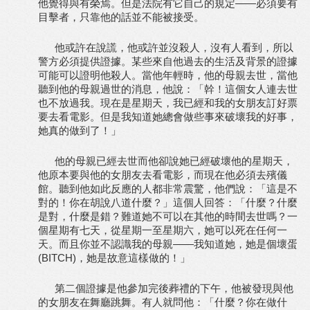
他覺得與有榮焉。但是法院有它自己的規定——必須要有
目擊者，只靠他的話並不能被接受。
他或許在說謊，他或許並沒殺人，沒有人看到，所以
警方必須提供證據。某些來自他過去的生活及背景的證據
可能可以證明他殺人。當他年輕時，他的母親去世，當他
聽到他的母親過世的消息，他說：「幹！這個女人連去世
也不放過我。現在是星期天，我已經和我的女朋友訂好票
要去看電影。但是我知道她總會做些事來破壞我的好事，
她真的做到了！」
他的母親已經去世而他卻說她已經破壞他的星期天，
他原本要與他的女朋友去看電影，而現在他必須去殯儀
館。聽到他如此反應的人都非常震驚，他們說：「這是不
對的！你在胡說八道什麼？」這個人回答：「什麼？什麼
是對，什麼是錯？難道她不可以在其他的時間去世嗎？一
個星期有七天，從星期一至星期六，她可以死在任何一
天。而且你並不認識我的母親——我知道她，她是個壞蛋
(BITCH)，她是故意這樣做的！」
第二個證據是他參加完後葬禮的下午，他被發現與他
的女朋友在舞廳跳舞。有人就問他：「什麼？你在做什