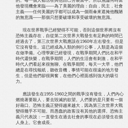
的。每一個人都活在與他自己分裂當中。所以無論何時當
他發現機會來臨——為了美麗的理由：自由，民主，社會
主義——任何美麗的字都可以成為一個雨傘來遮掩他醜陋
的無意識——那個只想要破壞和享受破壞的無意識。
現在世界戰爭已經變得不可能，否則這個世界將沒有
恐怖主義存在，自從第二次世界大戰發生有足夠的時間已
經過去了，第三次世界大戰應該在1960年左右發生。但是
它沒有發生。這已經成為人類的例行公事，人類是為這個
在做準備。心理學家已經發現，在戰爭期間人們比在和平
時代還快樂，在戰爭期間，人們的生活會有刺激，在和平
時代人們看起來很無聊。在戰爭期間，每天一大早，他們
總是在尋找報紙，聽收音機，事情可能在很遠的地方發
生，但是他們卻很興奮，在他們心裡面感到強大的吸引
力。
應該發生在1955-1960之間的戰爭沒有發生，人們內心
燃燒著要殺人，要去毀滅的欲望。人們要的是只要有一個
好藉口。恐怖主義正變得越來越大，因為第三次世界大戰
變得幾乎不可能。而愚蠢的政客沒有其他的選擇。恐怖主
義只代表說：一直發生在過去社會的事現在必須發生在個
人身上。它會成長。