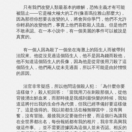
只有我們改變人類最基本的瞭解，恐怖主義才有可能
被阻止——它是極大極大的工作(像喜瑪拉雅山那麼大)，
因為那些你想要去改變的人，將會與你爭鬥，他們不允許
你輕易的改變他們，事實上他們喜歡殺人流血。但是他們
不敢承認。在一本小說中，有一個美麗的事件可以被說是
真實的。
有一個人因為殺了一個坐在海灘上的陌生人而被帶到
法院來。他從沒見過這個陌生人，他不是因為錢而殺他，
他不知道這個陌生人的長像，因為他是從背後用刀殺了這
個陌生人，他們兩人從未見過面，所以不可能是由於憎恨
的原因。
法官非常疑惑，所以他問這個殺人犯：「為什麼你要
這樣做？」殺人犯回答：「當我用刀在刺殺那個人，從他
背後湧出鮮血來，而那時後是我感到最快樂的時候，我知
道這將付出我的生命作為代價，但我已經準備好要這樣做
了。這是值得的。我以前都生活在極無聊當中，沒有興
奮，沒有冒險。最後我決定要做些什麼，而這個行為讓我
在全世界都出名，每份報紙都有我的相片，我非常高興我
做這件事。」並不需要證據因為這個人並未否認。相反的