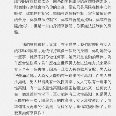
讓你的身體移動太多，因為如果你讓你的身體移動太多，
那個性行為就會散佈你的全身。當它只是局限在性中心的
時候，你能夠控制它，頭腦可以保持控制；當它散佈到你
的全身，你就無法控制它，你或許會開始搖動，你或許會
開始尖叫，但是一旦由身體來接管，你將無法控制你的身
體。
我們壓抑移動，尤其，在全世界，我們壓抑所有女人
的移動和搖動，她們保持就像一個死的身體，你對她們做
一些事，她們不對你做任何事，她們只是被動的夥伴，為
什麼會這樣呢？為什麼在全世界男人都以這種方式來壓抑
女人？有一個害怕，因為一旦女人被身體所支配，男人就
很難滿足她，因為女人能夠有一連串的性高潮，而男人無
法如此，男人只能夠有一次性高潮，女人可以有一連串的
性高潮。有一些多重性高潮的個案被報道出來，任何女人
在一個連續的情況下，至少能夠有三次性高潮，但是男人
只能夠有一次，隨著男人的性高潮，女人就被激起了，而
準備進入再來的性高潮，這樣的話，事情就變困難了，那
麼要如何來操作！