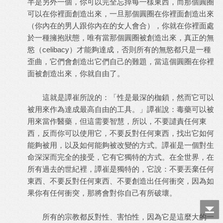
半是另外一個，你可以完全忘掉每一樣東西，而那個圓圈
可以在你裡面創造出來，一旦那個圓圈在你裡面創造出來
（你內在的男人跟你內在的女人會合），你就在你裡面處
於一種擁抱狀態，唯有當那個圓圈被創造出來，真正的無
慾（celibacy）才能夠達成，否則所有的無慾都只是一種
歪曲，它們會創造出它們自己的難題，當這個圓圈在你裡
面被創造出來，你就自由了。
這就是譚崔所說的：「性是最深的枷鎖，然而它可以
被用來作為達成最高自由的工具。」譚崔說：毒藥可以被
用來當作醫藥，但這需要智慧，所以，不要譴責任何東
西，反而你可以使用它，不要反對任何東西，找出它如何
能夠被用，以及如何能夠被改變的方式。譚崔是一個對生
命深深而完全的接受，它有它獨特的方式。在全世界，在
所有過去的世紀裡，譚崔是獨特的，它說：不要丟棄任何
東西、不要反對任何東西、不要創造出任何衝突，因為如
果你有任何衝突，那將會對你自己有所破壞。
所有的宗教都反對性、害怕性，因為它是這麼大的一