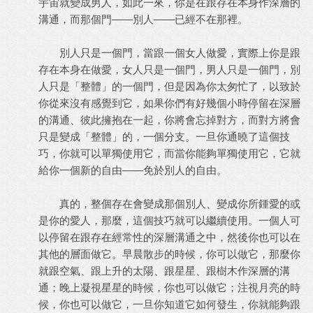
宇宙就變成男人，如此一來，你是在跟存在本身作深層的
溝通，而那個門——別人——已經不在那裡。
別人只是一個門，當跟一個女人做愛，實際上你是跟
存在本身在做愛，女人只是一個門，男人只是一個門，別
人只是「整體」的一個門，但是因為你太匆忙了，以致於
你從來沒有感覺到它，如果你們有好幾個小時停留在深層
的溝通、彼此擁抱在一起，你將會忘掉對方，而對方將會
只是變成「整體」的，一個分支。一旦你通曉了這個技
巧，你就可以單獨使用它，而當你能夠單獨使用它，它就
給你一個新的自由——免於別人的自由。
真的，整個存在會變成那個別人、變成你所鍾愛的或
是你的愛人，那麼，這個技巧就可以繼續使用。一個人可
以停留在跟存在經常性的深層溝通之中，然後你也可以在
其他的層面做它。早晨散步的時候，你可以做它，那麼你
就跟空氣、跟上升的太陽、跟星星、跟樹木作深層的溝
通；晚上凝視星星的時候，你也可以做它；注視月亮的時
候，你也可以做它，一旦你知道它如何發生，你就能夠跟