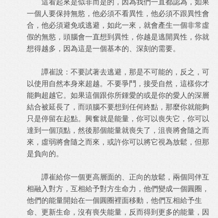
這看起來是似非而是的，因為我們一直都認為，如果
一個人要保持無慾，他必須不看異性，他必須不跟異性會
合，他必須避免或逃避，如此一來，就會產生一個非常虛
假的無慾，頭腦會一直想到異性，你越是逃開異性，你就
想得越多，因為這是一個基本的、深刻的需要。
譚崔說：不要試著去逃避，那是不可能的，反之，可
以使用自然本身來超越。不要爭鬥，接受自然，這樣你才
能夠超越它。如果這個跟你所鍾愛的或是你的愛人的深層
結合被延長了，而頭腦不要想到任何終點，那麼你就能夠
只是停留在起點。興奮就是能量，你可以喪失它，你可以
達到一個頂點，然後那個能量就喪失了，沮喪將會隨之而
來，虛弱將會隨之而來，或許你可以將它視為放鬆，但那
是負向的。
譚崔給你一個更高層面的、正向的放鬆，兩個同伴互
相融入對方，互相給予對方生命力，他們變成一個圓圈，
他們的能量開始在一個圓圈裡面移動，他們互相給予生
命、更新生命，沒有喪失能量，反而得到更多的能量，因