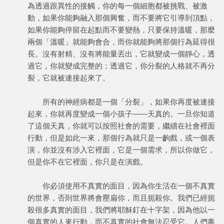
為透過跟異性的接觸，你的每一個細胞都被挑戰、被激
動，如果你能夠融入那個興奮，而不要將它引導到頂點，
如果你能夠停留在起點而不要變熱，只要保持溫暖，那麼
兩個「溫暖」就能夠會合，而你就能夠將那個行為延得很
長。沒有射精、沒有將能量丟出，它就變成一個靜心，透
過它，你就變成完整的；透過它，你分裂的人格就不再分
裂，它就被連接起來了。
所有的神經病都是一個「分裂」，如果你再度被連接
起來，你就再度變成一個小孩子——天真的。一旦你知道
了這個天真，你就可以按照社會的需要，繼續在社會裡面
行動，但是如此一來，那個行為就只是一齣戲，或一個表
演，你並沒有涉入它裡面，它是一個需求，所以你做它，
但是你不在它裡面，你只是在演戲。
你必須使用不真實的面目，因為你生活在一個不真實
的世界，否則世界將會壓扁你，而且扼殺你。我們已經扼
殺很多真實的面目，我們將耶穌釘在十字架，因為他以一
個真實的人來行動，而不真實的社會無法忍受它。人們毒