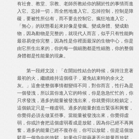
有社會、教堂、宗教、老師所教給你的關於性的事情而進
入它。忘掉一切，而全然地進入它。忘掉控制，控制是障
礙，要被性所佔有，而不要去控制它。瘋狂地進入它，
「無心」的狀態看起來好像是發瘋。變成身體、變成動
物，因為動物是完整的，就現代人而言，似乎只有性能夠
最容易使你完整，因為性是你裡面最深的生物中心，你是
由它所生出來的，你的每一個細胞都是性細胞，你的整個
身體都是性能量的現象。
第一段經文說：「在開始性結合的時候，保持注意著
最初的火，繼續維持這個樣子，避免結束時的余火之
灰。」這會使整個事情都變得不同，對你而言，性行為是
一個發洩，所以當你進入它的時候，你是急急忙忙的，你
只求發洩，過多的能量被發洩出來，你就覺得比較鎮定，
這個鎮定只是一種虛弱。過多的能量創造出緊張和興奮，
你覺得必須去做某些事。當能量被發洩出來，你覺得虛
弱，你或許會把這個虛弱看成是放鬆，因為你已經不再興
奮，過多的能量已經不復存在，你可以放鬆，但是這個放
鬆是一個負向的放鬆，如果你只能藉著丟出能量而放鬆，