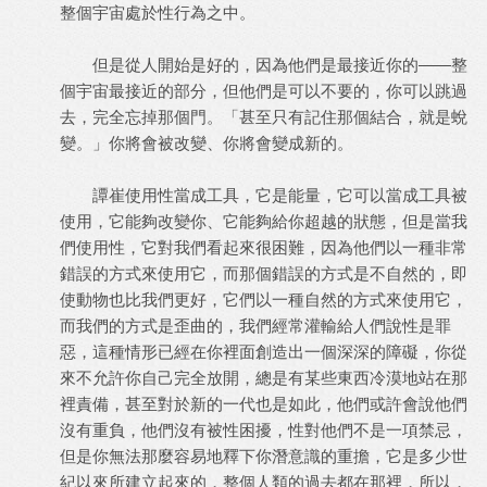
整個宇宙處於性行為之中。
但是從人開始是好的，因為他們是最接近你的——整
個宇宙最接近的部分，但他們是可以不要的，你可以跳過
去，完全忘掉那個門。「甚至只有記住那個結合，就是蛻
變。」你將會被改變、你將會變成新的。
譚崔使用性當成工具，它是能量，它可以當成工具被
使用，它能夠改變你、它能夠給你超越的狀態，但是當我
們使用性，它對我們看起來很困難，因為他們以一種非常
錯誤的方式來使用它，而那個錯誤的方式是不自然的，即
使動物也比我們更好，它們以一種自然的方式來使用它，
而我們的方式是歪曲的，我們經常灌輸給人們說性是罪
惡，這種情形已經在你裡面創造出一個深深的障礙，你從
來不允許你自己完全放開，總是有某些東西冷漠地站在那
裡責備，甚至對於新的一代也是如此，他們或許會說他們
沒有重負，他們沒有被性困擾，性對他們不是一項禁忌，
但是你無法那麼容易地釋下你潛意識的重擔，它是多少世
紀以來所建立起來的，整個人類的過去都在那裡，所以，