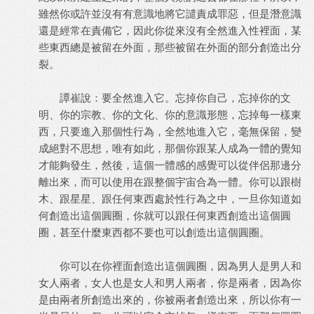
雖然你或許並沒有有意識地將它譴責成罪惡，但是潛意識
還是經常在責備它，因此你從來沒有全然進入性裡面，某
些東西總是被留在外面，那些被留在外面的部分創造出分
裂。
譚崔說：要全然進入它。忘掉你自己，忘掉你的文
明、你的宗教、你的文化、你的意識形態，忘掉每一樣東
西，只要進入那個性行為，全然地進入它，毫無保留，變
成絕對不思想，唯有如此，那個你跟某人成為一體的覺知
才能夠發生，然後，這個一體感的感覺可以從伴侶那邊分
離出來，而可以使用在跟整個宇宙合為一體。你可以跟樹
木、跟星星、跟任何東西處於性行為之中，一旦你知道如
何創造出這個圓圈，你就可以跟任何東西創造出這個圓
圈，甚至什麼東西都不要也可以創造出這個圓圈。
你可以在你裡面創造出這個圓圈，因為男人是男人和
女人兩者，女人也是女人和男人兩者，你是兩者，因為你
是由兩者所創造出來的，你被兩者創造出來，所以你有一