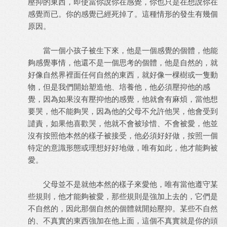
壓抑的東西，即使當你說你在感覺，你也只是在想說你在
感覺而已。你的感覺已經死掉了。這種情形的發生有幾個
原因。
當一個小孩子被生下來，他是一個感覺的個體，他能
夠感覺事情，他還不是一個思考的個體，他是自然的，就
好像自然界裡面任何自然的東西，就好像一棵樹或一隻動
物，但是我們開始塑造他、培養他，他必須壓抑他的感
覺，因為如果沒有壓抑他的感覺，他就會有麻煩，當他想
要哭，他不能夠哭，因為他的父母不允許他哭，他會受到
譴責，如果他喜歡哭，他就不會被珍惜、不會被愛，他並
沒有按照他本然的樣子被接受，他必須好好做，按照一個
特定的意識形態或理想好好地做，唯有如此，他才能夠被
愛。
父母並不是就他本然的樣子來愛他，唯有當他遵守某
些規則，他才能夠被愛，那些規則是強加上去的，它們是
不自然的，因此那個自然的個體就開始壓抑。某些不自然
的、不真實的東西強加在他上面，這個不真實就是你的頭