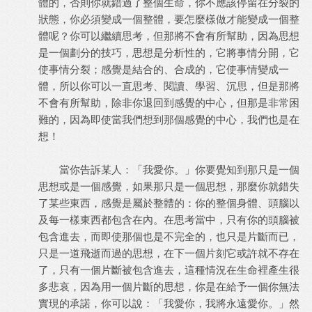
體的，否則你就錯過了整個生命，你不應該停留在分裂的
狀態，你必須變成一個整體，要怎麼樣做才能變成一個整
體呢？你可以繼續思考，但那將不會有所幫助，因為思想
是一個劃分的技巧，思想是分析性的，它將事情分開，它
使事情分裂；感覺是結合的、合成的，它使事情變成一
體，所以你可以一直思考、閱讀、學習、沉思，但是那將
不會有所幫助，除非你退回到感覺的中心，但那是非常困
難的，因為即使當我們想到那個感覺的中心，我們也是在
想！
當你告訴某人：「我愛你。」你要覺知到那只是一個
思想或是一個感覺，如果那只是一個思想，那麼你就錯失
了某些東西，感覺是屬於整體的：你的整個身體、頭腦以
及每一樣東西都包含在內。在思考當中，只有你的頭腦被
包含進去，而即使那個也是不完全的，也只是片斷而已，
只是一道飛逝而過的思想，在下一個片刻它或許就不存在
了，只有一個片斷被包含進去，這種情況在生命裡產生很
多悲哀，因為用一個片斷的思想，你是在給予一個你無法
實現的承諾，你可以說：「我愛你，我將永遠愛你。」然