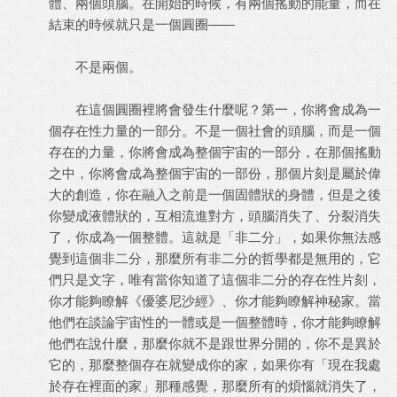
體、兩個頭腦。在開始的時候，有兩個搖動的能量，而在
結束的時候就只是一個圓圈——
不是兩個。
在這個圓圈裡將會發生什麼呢？第一，你將會成為一
個存在性力量的一部分。不是一個社會的頭腦，而是一個
存在的力量，你將會成為整個宇宙的一部分，在那個搖動
之中，你將會成為整個宇宙的一部份，那個片刻是屬於偉
大的創造，你在融入之前是一個固體狀的身體，但是之後
你變成液體狀的，互相流進對方，頭腦消失了、分裂消失
了，你成為一個整體。這就是「非二分」，如果你無法感
覺到這個非二分，那麼所有非二分的哲學都是無用的，它
們只是文字，唯有當你知道了這個非二分的存在性片刻，
你才能夠瞭解《優婆尼沙經》、你才能夠瞭解神秘家。當
他們在談論宇宙性的一體或是一個整體時，你才能夠瞭解
他們在說什麼，那麼你就不是跟世界分開的，你不是異於
它的，那麼整個存在就變成你的家，如果你有「現在我處
於存在裡面的家」那種感覺，那麼所有的煩惱就消失了，