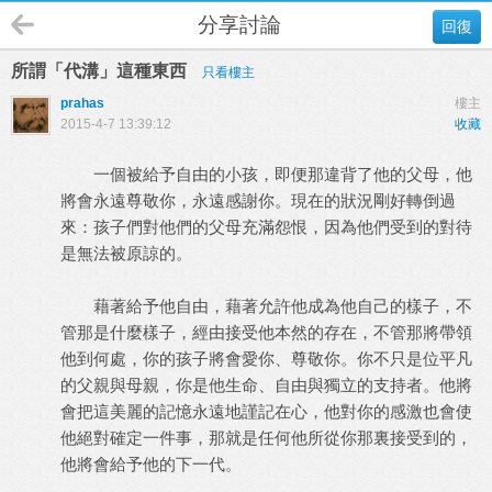
分享討論
回復
所謂「代溝」這種東西
只看樓主
prahas
樓主
2015-4-7 13:39:12
收藏
一個被給予自由的小孩，即便那違背了他的父母，他
將會永遠尊敬你，永遠感謝你。現在的狀況剛好轉倒過
來：孩子們對他們的父母充滿怨恨，因為他們受到的對待
是無法被原諒的。
藉著給予他自由，藉著允許他成為他自己的樣子，不
管那是什麼樣子，經由接受他本然的存在，不管那將帶領
他到何處，你的孩子將會愛你、尊敬你。你不只是位平凡
的父親與母親，你是他生命、自由與獨立的支持者。他將
會把這美麗的記憶永遠地謹記在心，他對你的感激也會使
他絕對確定一件事，那就是任何他所從你那裏接受到的，
他將會給予他的下一代。