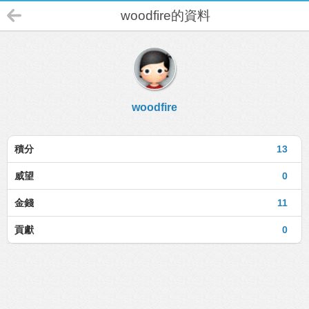
woodfire的資料
woodfire
積分
13
威望
0
金錢
11
貢獻
0