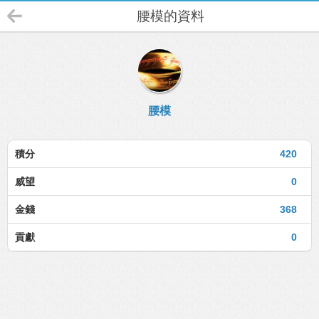
腰模的資料
腰模
積分
420
威望
0
金錢
368
貢獻
0