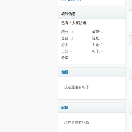
統計信息
已有
2
人來訪過
積分:
14
威望:
--
金錢:
11
貢獻:
--
好友:
--
主題:
2
日誌:
--
相冊:
--
分享:
--
相冊
現在還沒有相冊
記錄
現在還沒有記錄