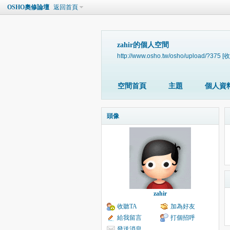
OSHO奧修論壇
返回首頁
zahir的個人空間
http://www.osho.tw/osho/upload/?375
[收
空間首頁
主題
個人資
頭像
zahir
收聽TA
加為好友
給我留言
打個招呼
發送消息