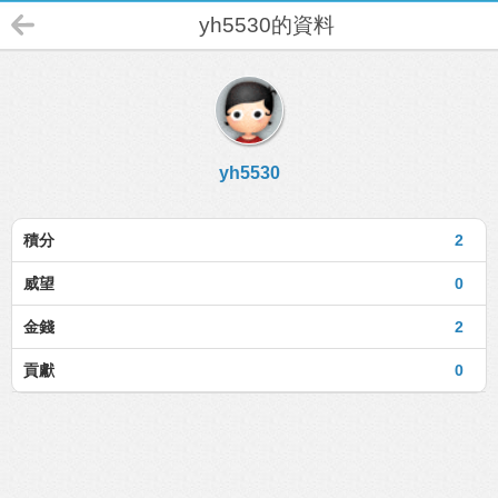
yh5530的資料
yh5530
積分
2
威望
0
金錢
2
貢獻
0