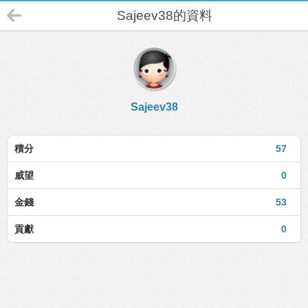
Sajeev38的資料
Sajeev38
積分
57
威望
0
金錢
53
貢獻
0