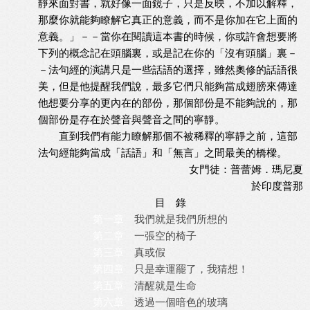
靜來面對書，就好像一面鏡子，只是反映，不加以解釋，
那麼你就能夠瞭解它真正的意義，而不是你加在它上面的
意義。」－－當你在閱讀這本書的時候，你或許會想要將
下列的概念記在頭腦裏，或是記在你的「沒有頭腦」裏－
－法句經的演講只是一些話語的選擇，雖然奧修的話語很
美，但是他提醒我們說，最多它們只能夠當成翅膀來傳達
他想要分享的更內在的部份，那個部份是不能夠說的，那
個部份是存在於聲音與聲音之間的寧靜。
直到我們有能力瞭解那個不被稀釋的寧靜之前，這部
法句經能夠當成「話語」和「無言」之間最美的橋樑。
女門徒：普蕾姆．瑪尼夏
於印度普那
目 錄
第一章
我們就是我們所想的
第二章
一張空的椅子
第三章
真或假
第四章
只是幸運罷了，我猜想！
第五章
清醒就是生命
第六章
透過一個暗色的玻璃