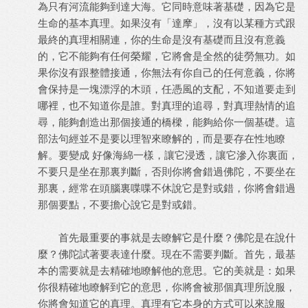
為只有河流能夠到達大海。它同時意味著基礎，因為它是
生命的基本真理。如果沒有「達摩」，沒有以某種方式跟
最終的真理相關連，你的生命是沒有基礎而且沒有意義
的，它不能夠有任何榮耀，它將會是全然的徒勞無功。如
果你沒有跟整體接通，你無法有你自己的任何意義，你將
會保持是一塊漂浮的木頭，任憑風的支配，不知道要走到
哪裡，也不知道你是誰。對真理的追尋，對真理熱情的追
尋，能夠創造出那個接通的橋樑，能夠給你一個基礎。這
部法句經並不是要以理智來瞭解的，而是要存在性地瞭
解。要變成 好像海綿一樣，讓它浸透，讓它滲入你裏面，
不要只是坐在那裏判斷，否則你將會錯過佛陀，不要坐在
那裏，經常在頭腦裏喋喋不休說它是對或錯，你將會錯過
那個要點，不要擔心說它是對或錯。
首先最重要的事就是去瞭解它是什麼？佛陀是在說什
麼？佛陀試著要表達什麼。現在不需要判斷。首先，最基
本的需要就是去精確地瞭解他的意思。它的美就是：如果
你很精確地瞭解到它的意思，你將會被那個真理所說服，
你將會知道它的真理。真理有它本身的方式可以來說服