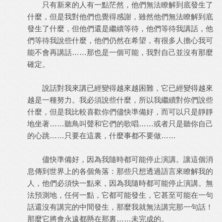
只有新來的人有一點茫然，他們無法瞭解到底發生了
什麼，但是我對他們也覺得感謝，雖然他們無法瞭解到底
發生了什麼，但他們還是繼續等待，他們等待我講話，他
們等待我說些什麼，他們仍然在希望，有很多人擔心我可
能不會再講話……那也是一個可能，我對自己並沒有那麼
確定。
說話對我來講已經變得越來越困難，它已經變得越來
越是一種努力。我必須說些什麼，所以我繼續對你們說些
什麼，但是我比較喜歡你們儘快準備好，而可以只是靜靜
地坐著……聽鳥叫聲和它們的歌唱……或者只是聽你自己
的心跳……只要在這裏，什麼事都不要做……
儘快準備好，因為我隨時都可能停止演講。讓這個消
息傳到世界上的各個角落：那些只想透過語言來瞭解我的
人，他們必須快一點來，因為我隨時都可能停止演講。無
法預測地，任何一點，它都可能發生，它甚至可能在一句
話還沒有講完的中間發生，那麼我就無法講完那一句話！
那麼它將會永遠都懸在那裏……未完成的。