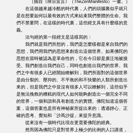
（摘自《禪宗宣言》（TheZenManifesto）一書。）
在這個越來越冷酷的時代裏，人們的頭腦裏似乎就只
是在想要如何以最有效的方式來結束我們整體的生命。我
們不禁要問，在這樣的時代裏，這些經文具有什麼樣的意
義。
法句經的第一段經文是這樣寫的：
我們就是我們所想的，我們是怎麼樣都是來自我們的
思想，我們用我們的思想來創造出這個世界。如果佛陀的
思想在當時被認為是革命性的，它在今日卻是廣泛地被接
受。我們創造出我們自己，同時也創造出我們的世界。我
們之中有很多人已經開始瞭解到，我們所面對的這個世界
是由分裂的、壓抑的、不平衡的和不快樂的人類所創造出
來的，但是我們之中並沒有很多人可以瞭解到，這些似乎
是無法挽救的糟糕的現代人如何能夠創造出一個完全不同
的世界，一個和諧和具有創造力的實體。佛陀知道這個答
案，這個答案也是所有神秘家所提出來的：透過靜心、正
確的思考、覺知和「沙馬沙提」來提升意識。
從來沒有一個時代比現在更需要佛陀的經典。
然而因為佛陀只是對世界上極少的比例的人口講道，