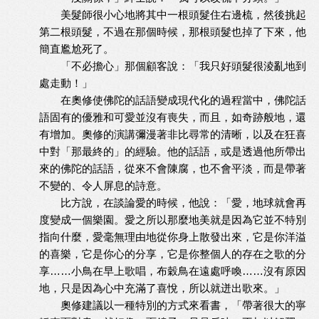
美髮師很小心地將其中一根頭髮住右邊梳，然後挑起
第二根頭髮，不過在那個時候，那根頭髮也掉了下來，他
簡直尷尬死了。
「不必擔心」那個顧客說：「我只好頭髮很淩亂地到
處走動！」
在奧修使佛陀的話語變成現代化的過程當中，佛陀話
語固有的優雅和可愛並沒有喪失，而且，如奇跡般地，還
有增加。奧修的演講彌漫著非比尋常的清晰，以及在狂喜
中對「那最終的」的經驗。他的話語，或是透過他所帶出
來的佛陀的話語，從來不會陳腐，也不會平淡，而是帶著
不變的、令人屏息的詩意。
比方說，在談論愛的時候，他說：「愛，地球就會再
度變成一個樂園。愛之所以那麼地美就是因為它並不特別
指向什麼，愛毫無理由地從你身上散發出來，它是你洋溢
的喜樂，它是你心的分享，它是你整個人的存在之歌的分
享……小鳥在早上歌唱，布穀鳥在遠處呼喚……沒有原因
地，只是因為心中充滿了喜悅，所以就迸出歌來。」
奧修建議以一種特別的方式來看書，「帶著很大的寧