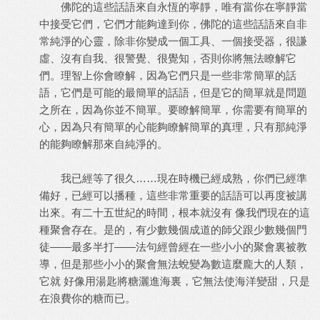
佛陀的這些話語來自永恆的寧靜，唯有當你在寧靜當
中接受它們，它們才能夠達到你，佛陀的這些話語來自非
常純淨的心靈，除非你變成一個工具、一個接受器，很謙
虛、沒有自我、很警覺、很覺知，否則你將無法瞭解它
們。理智上你會瞭解，因為它們只是一些非常簡單的話
語，它們是可能的最簡單的話語，但是它的簡單就是問題
之所在，因為你並不簡單。要瞭解簡單，你需要有簡單的
心，因為只有簡單的心能夠瞭解簡單的真理，只有那純淨
的能夠瞭解那來自純淨的。
我已經等了很久……現在時機已經成熟，你們已經準
備好，已經可以播種，這些非常重要的話語可以再度被講
出來。有二十五世紀的時間，根本就沒有 像我們現在的這
種聚會存在。是的，有少數幾個成道的師父跟少數幾個門
徒——最多半打——法句經曾經在一些小小的聚會裏被教
導，但是那些小小的聚會無法蛻變為數這麼龐大的人類，
它就 好像用湯匙將糖灑進海裏，它無法使海洋變甜，只是
在浪費你的糖而已。