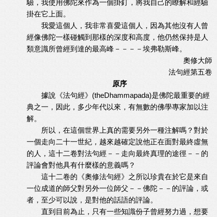
驗，我使用佛陀來作為一個掛釘，將我自己的瞭解和經驗
掛在它上面。
我愛這個人，我非常喜愛這個人，因為其他沒有人曾
經像佛陀一樣碰觸到那樣的深度和高度，他仍然保持是人
類意識所曾經到達的最高峰－－－－埃弗勒斯峰。
奧修大師
法句經第五卷
原序
據說《法句經》(theDhammapada)是佛陀最重要的經
典之一，因此，多少年代以來，有無數的佛學專家加以注
解。
所以，在這個世界上真的需要另外一種注解嗎？對於
一個走向二十一世紀，越來越確定說他正在面對最終虛無
的人，這十二卷對法句經－－走向最終真理的途徑－－的
評論會對他具有什麼樣的意義嗎？
這十二卷的《奧修法句經》之所以珍貴在於它是來自
一位成道的師父對另外一位師父－－佛陀－－的評論，或
者，至少可以說，是對他的話語的評論。
直到目前為止，只有一些知識份子曾經努力過，想要