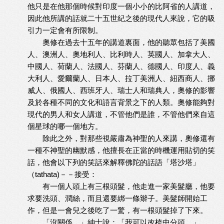
他只是在他那個時候對印度一個小小的比阿省的人講道，
因此他所講的話就二十五世紀之後的現代人來說，它的吸
引力一定會有所限制。
奧修在過去十五年的講道裏面，他的聽眾包括了美國
人、澳洲人、奧地利人、比利時人、英國人、加拿大人、
中國人、荷蘭人、法國人、芬蘭人、德國人、印度人、義
大利人、愛爾蘭人、日本人、拉丁美洲人、紐西商人、挪
威人、俄國人、西班牙人、瑞士人和瑞典人，奧修的影響
及於各種不同的文化和語言背景之下的人類。奧修能夠對
現代的男人和女人講道，不管他們是誰，不管他們來自這
個星球的哪一個地方。
除此之外，對那些視嚴肅為神聖的人來講，奧修還有
一種不神聖的幽默感，他擅長在正當的時機運用貼切的笑
話，他會以下列的笑話來解釋佛陀的話語「塔沙塔」
（tathata)－－接受：
有一個人頭上有三根頭髮，他走進一家美髮廳，他要
求要洗頭、潤絲，而且還要綁一條辮子。美髮師開始工
作，但是一會兒之後吃了一驚，有一根頭髮掉了下來。
「沒關係，」紳士說：「我可以改梳中分頭。」