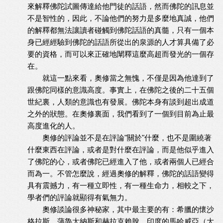
來解釋佛陀試圖傳達給他門徒的話語，然而佛陀的訊息並
不是智性的，因此，不論他們的努力是多麼地真誠，他們
的解釋都無法讓讀者碰觸到佛陀話語的真髓，只有一個本
身已經經驗到佛陀的話語所從出的泉源的人才算具備了必
要的資格，而可以來正確地闡釋這麼高超而發光的一個存
在。
就這一點來看，奧修當之無愧，不僅是因為他達到了
跟佛陀同樣的意識高度。事實上，在佛陀之後的二十五個
世紀裏，人類的意識也有發展。佛陀本身有談到超出成道
之外的狀態。在奧修裏面，我們看到了一個到目前為止最
高度進化的人。
奧修的評論並不是在評論"關於"什麼，也不是圍繞著
什麼東西在評論，或者是對什麼在評論，而是他似乎進入
了佛陀的心，或者佛陀已經進入了他，或者兩個人已經合
而為一。不管怎麼說，經過奧修的解釋，佛陀的話語變得
具有震撼力，有一種立即性，有一種生命力，相較之下，
學者們的評論就顯得有氣無力。
奧修談論很多神秘家，其中最主要的有：希臘的懷沙
格拉斯、蒲魯太納斯和赫拉克賴脫，印度的馬哈威亞（大