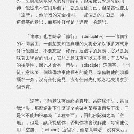
界上空前絕後最偉大的有神論者，但是他從來沒有談到
神，他從來不使用那個字，就是這樣而已，但是當他使用
「達摩」，他所指的完全相同。「那個是的」就是「神」
這個字的意思，而那剛好就是「達摩」的意思。
「達摩」也意味著「修行」（disciplihe）——這個字
的不同層面。一個想要知道真理的人將必須以很多方式來
修行他自己。不要忘記「修行」這個字的意義，它只是意
味著去學習的能力，它只是意味著可以去學習，有去學習
的接受性，因此才會有「門徒」（disciple）這個字。「門
徒」意味著一個準備放棄他舊有的偏見，準備將他的頭腦
擺在一旁，沒有任何偏見、沒有任何先行觀念地去洞察那
個事實。
「達摩」同時意味著最終的真理。當頭腦消失，當自
我消失，那麼還剩下什麼呢？的確有某種東西留下來，但
是它不能夠被稱為「某種東西」，因此佛陀稱之為「空
無」，但是，讓我提醒你，否則你將會誤解他：每當他使
用「空無」（nothing）這個字，他是意味著「沒有東西」