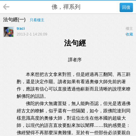
佛，禪系列
回復
法句經(一)
只看樓主
traci
樓主
2013-2-1 14:26:09
收藏
法句經
譯者序
本來想把古文拿來對照，但是經過再三翻閱、再三斟
酌，還是決定作罷。讀者如果有看過奧修大師先前的著
作，應該有信心可以直接透過他嶄新而且清晰的說理來瞭
解佛陀的話語。
佛陀的偉大無庸置疑，無人能夠否認，但光是透過佛
經古文的瞭解，似乎還有一些隔閡，如今，跟佛陀達到同
樣意識高度的奧修大師，對這位出生在他本國的超級大
師，以現代的語言直攻要點來加以闡釋……我的感覺是：
佛經變得不再那麼深奧難懂。至於有一些部份必須要親自