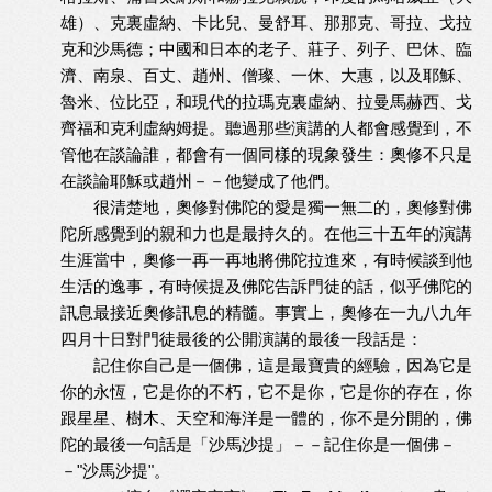
雄）、克裏虛納、卡比兒、曼舒耳、那那克、哥拉、戈拉
克和沙馬德；中國和日本的老子、莊子、列子、巴休、臨
濟、南泉、百丈、趙州、僧璨、一休、大惠，以及耶穌、
魯米、位比亞，和現代的拉瑪克裏虛納、拉曼馬赫西、戈
齊福和克利虛納姆提。聽過那些演講的人都會感覺到，不
管他在談論誰，都會有一個同樣的現象發生：奧修不只是
在談論耶穌或趙州－－他變成了他們。
很清楚地，奧修對佛陀的愛是獨一無二的，奧修對佛
陀所感覺到的親和力也是最持久的。在他三十五年的演講
生涯當中，奧修一再一再地將佛陀拉進來，有時候談到他
生活的逸事，有時候提及佛陀告訴門徒的話，似乎佛陀的
訊息最接近奧修訊息的精髓。事實上，奧修在一九八九年
四月十日對門徒最後的公開演講的最後一段話是：
記住你自己是一個佛，這是最寶貴的經驗，因為它是
你的永恆，它是你的不朽，它不是你，它是你的存在，你
跟星星、樹木、天空和海洋是一體的，你不是分開的，佛
陀的最後一句話是「沙馬沙提」－－記住你是一個佛－
－"沙馬沙提"。