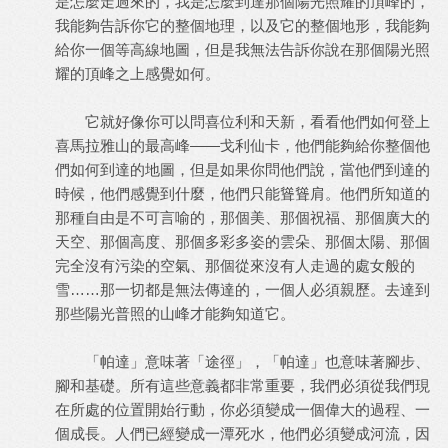
是怎麼走過來的，我是怎麼到達那個陽光照耀的頂峰的，
我能夠告訴你它的整個地理，以及它的整個地形，我能夠
給你一個等高線地圖，但是我無法告訴你說在那個陽光照
耀的頂峰之上感覺如何。
它就好像你可以問喜位利和天新，看看他們如何登上
喜馬拉雅山的最高峰——戈利仙卡，他們能夠給你整個他
們如何到達的地圖，但是如果你問他們說，當他們到達的
時候，他們感覺到什麼，他們只能聳聳肩。他們所知道的
那種自由是不可言喻的，那個美、那個祝福、那個廣大的
天空、那個高度、那個多彩多姿的雲朵、那個太陽、那個
完全沒有污染的空氣、那個從來沒有人走過的處女般的
雪……那一切都是無法傳達的，一個人必須親歷。去達到
那些陽光普照的山峰才能夠知道它。
「帕達」意味著「途徑」，「帕達」也意味著腳步、
腳和基礎。所有這些意義都非常重要，我們必須從我們現
在所處的位置開始行動，你必須變成一個偉大的過程、一
個成長。人們已經變成一潭死水，他們必須變成河流，因