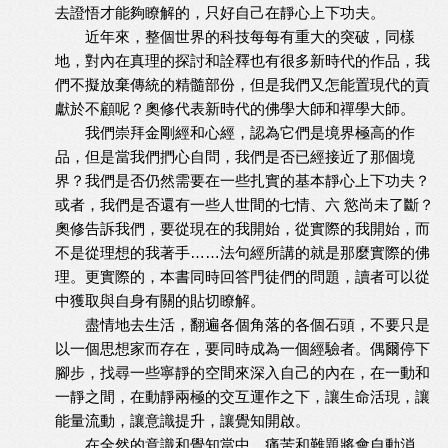
去證悟才能夠瞭解的，只好自己在靜心上下功夫。
近年來，整個世界的科技每每有重大的突破，同樣
地，對內在真理的探討和詮釋也有很多新時代的作品，我
們不擬放棄傳統的精髓部份，但是我們又怎能置現代的貢
獻於不顧呢？奧修代表新時代的佛學大師和禪學大師。
我們崇拜金剛經和心經，認為它們是境界極高的作
品，但是當我們捫心自問，我們是否已經接近了那個境
界？我們是否仍然需要在一些扎實的基本靜心上下功夫？
或者，我們是否還有一些人世間的七情、六 慾尚未了斷？
奧修告訴我們，要從現在的我開始，從實際的我開始，而
不是從理想的我著手……法句經所講的就是那麼實際的佛
理。更實際的，本書同時回答門徒們的問題，讀者可以從
中獲取與自身有關的貼切瞭解。
盡情地去生活，翻遍各個角落的各個石頭，不要只是
以一個思想家而存在，要同時成為一個經驗者。偶爾停下
腳步，找尋一些寧靜的空間來深入自己的內在，在一動和
一靜之間，在動靜兩極的交互運作之下，讓生命活現，讓
能量流動，讓意識提升，讓覺知開啟。
在全然的意識和覺知當中，痛苦和難題將會自動消