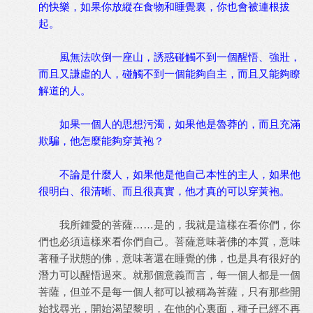
的快樂，如果你放縱在食物和睡覺裏，你也會被連根拔
起。
風無法吹倒一座山，誘惑碰觸不到一個醒悟、強壯，
而且又謙虛的人，碰觸不到一個能夠自主，而且又能夠瞭
解道的人。
如果一個人的思想污濁，如果他是魯莽的，而且充滿
欺騙，他怎麼能夠穿黃袍？
不論是什麼人，如果他是他自己本性的主人，如果他
很明白、很清晰、而且很真實，他才真的可以穿黃袍。
我所鍾愛的菩薩……是的，我就是這樣在看你們，你
們也必須這樣來看你們自己。菩薩意味著佛的本質，意味
著種子狀態的佛，意味著還在睡覺的佛，也是具有很好的
潛力可以醒悟過來。就那個意義而言，每一個人都是一個
菩薩，但並不是每一個人都可以被稱為菩薩，只有那些開
始找尋光，開始渴望黎明，在他的心裏面，種子已經不再